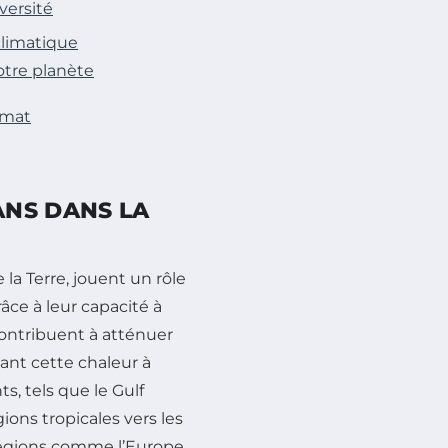
versité
climatique
otre planète
imat
ANS DANS LA
 la Terre, jouent un rôle
râce à leur capacité à
 contribuent à atténuer
ant cette chaleur à
s, tels que le Gulf
ons tropicales vers les
e régions comme l’Europe