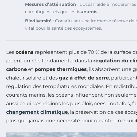
Mesures d’atténuation
: L’océan aide à modérer les
climatiques tels que les
tsunamis
.
Biodiversité
: Constituant une immense réserve de bi
vital pour la santé des écosystèmes.
Les
océans
représentent plus de 70 % de la surface d
jouent un rôle fondamental dans la
régulation du cl
carbone
et
pompes thermiques
, ils absorbent une g
chaleur solaire et des
gaz à effet de serre
, participan
régulation des températures mondiales. En redistribua
courants marins, les océans influencent non seulement
aussi celui des régions les plus éloignées. Toutefois, f
changement climatique
, la préservation de ces éc
plus que jamais une nécessité pour garantir un équili