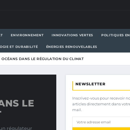
AT
ENVIRONNEMENT
INNOVATIONS VERTES
POLITIQUES E
OGIE ET DURABILITÉ
ÉNERGIES RENOUVELABLES
S OCÉANS DANS LE RÉGULATION DU CLIMAT
NEWSLETTER
Inscrivez-vous pour recevoir n
ANS LE
articles directement dans votr
mail.
T
 un régulateur