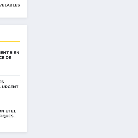
VELABLES
ENT BIEN
CE DE
ES
L URGENT
N ET EL
IFIQUES…