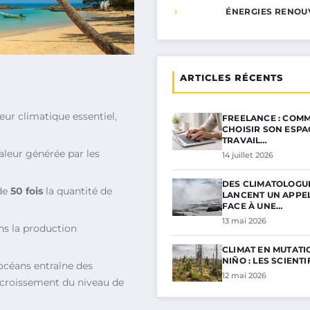
ÉNERGIES RENOU
ARTICLES RÉCENTS
eur climatique essentiel,
FREELANCE : COMM
CHOISIR SON ESPA
TRAVAIL…
aleur générée par les
14 juillet 2026
DES CLIMATOLOGU
de
50 fois
la quantité de
LANCENT UN APPE
FACE À UNE…
13 mai 2026
ans la production
CLIMAT EN MUTATIO
NIÑO : LES SCIENT
océans entraîne des
12 mai 2026
croissement du niveau de