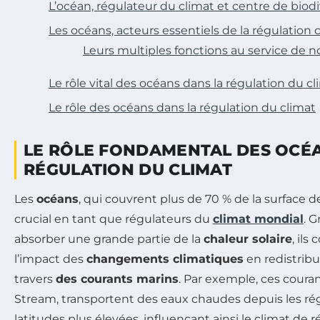
L’océan, régulateur du climat et centre de biodi
Les océans, acteurs essentiels de la régulation 
Leurs multiples fonctions au service de n
Le rôle vital des océans dans la régulation du cl
Le rôle des océans dans la régulation du climat
LE RÔLE FONDAMENTAL DES OCÉ
RÉGULATION DU CLIMAT
Les
océans
, qui couvrent plus de 70 % de la surface de
crucial en tant que régulateurs du
climat mondial
. G
absorber une grande partie de la
chaleur solaire
, ils
l’impact des
changements climatiques
en redistribu
travers
des courants marins
. Par exemple, ces courant
Stream, transportent des eaux chaudes depuis les régi
latitudes plus élevées, influençant ainsi le climat d