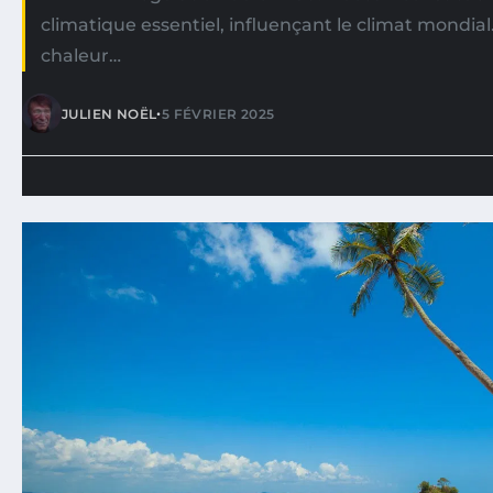
climatique essentiel, influençant le climat mondial
chaleur…
•
JULIEN NOËL
5 FÉVRIER 2025