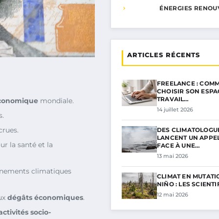
ÉNERGIES RENOU
ARTICLES RÉCENTS
FREELANCE : COMM
CHOISIR SON ESPA
TRAVAIL…
économique
mondiale.
14 juillet 2026
s.
rues.
DES CLIMATOLOGU
LANCENT UN APPE
r la santé et la
FACE À UNE…
13 mai 2026
nements climatiques
CLIMAT EN MUTATIO
NIÑO : LES SCIENT
12 mai 2026
aux
dégâts économiques
.
activités socio-