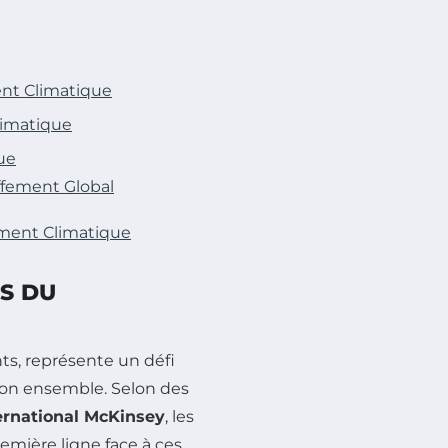
nt Climatique
limatique
ue
ffement Global
ment Climatique
S DU
ants, représente un défi
son ensemble. Selon des
ternational McKinsey
, les
emière ligne face à ces