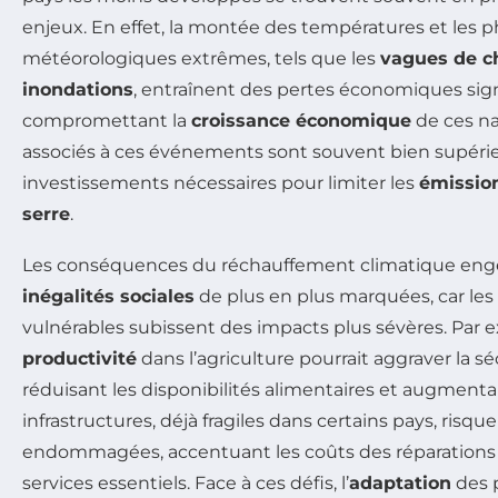
enjeux. En effet, la montée des températures et le
météorologiques extrêmes, tels que les
vagues de c
inondations
, entraînent des pertes économiques signi
compromettant la
croissance économique
de ces na
associés à ces événements sont souvent bien supéri
investissements nécessaires pour limiter les
émission
serre
.
Les conséquences du réchauffement climatique en
inégalités sociales
de plus en plus marquées, car l
vulnérables subissent des impacts plus sévères. Par 
productivité
dans l’agriculture pourrait aggraver la sé
réduisant les disponibilités alimentaires et augmentan
infrastructures, déjà fragiles dans certains pays, risq
endommagées, accentuant les coûts des réparations e
services essentiels. Face à ces défis, l’
adaptation
des p