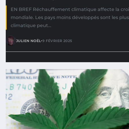
EN BREF Réchauffement climatique affecte la cr
mondiale. Les pays moins développés sont les plus
climatique peut…
•
JULIEN NOËL
9 FÉVRIER 2025