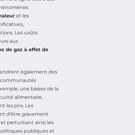
s phénomènes
haleur
et les
ficatives,
tions. Les coûts
eurs aux
s de gaz à effet de
gendrent également des
es communautés
exemple, une baisse de la
curité alimentaire,
t les prix. Les
uent d’être gravement
t perturbant ainsi les
olitiques publiques et