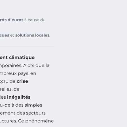
ards d’euros
à cause du
iques
et
solutions locales
.
nt climatique
poraines. Alors que la
mbreux pays, en
accru de
crise
elles, de
des
inégalités
u-delà des simples
ctement des secteurs
astructures. Ce phénomène