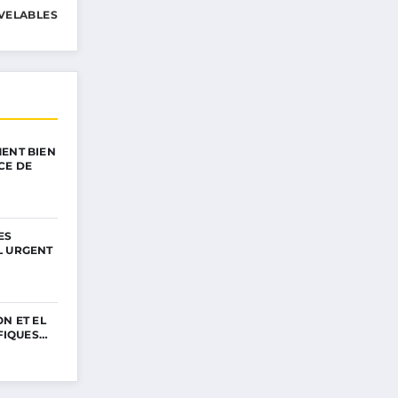
VELABLES
ENT BIEN
CE DE
ES
L URGENT
N ET EL
IFIQUES…