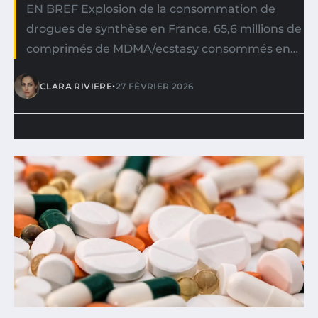
EN BREF Explosion de la consommation de
drogues de synthèse en France. 65,6 millions de
comprimés de MDMA/ecstasy consommés en…
•
CLARA RIVIERE
27 FÉVRIER 2026