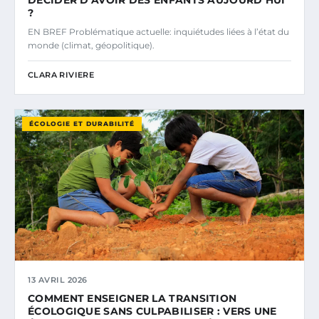
DÉCIDER D’AVOIR DES ENFANTS AUJOURD’HUI
?
EN BREF Problématique actuelle: inquiétudes liées à l’état du
monde (climat, géopolitique).
CLARA RIVIERE
ÉCOLOGIE ET DURABILITÉ
13 AVRIL 2026
COMMENT ENSEIGNER LA TRANSITION
ÉCOLOGIQUE SANS CULPABILISER : VERS UNE