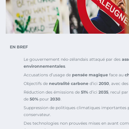
EN BREF
Le gouvernement néo-zélandais attaqué par des
ass
environnementales
.
Accusations d’usage de
pensée magique
face au
c
Objectifs de
neutralité carbone
d’ici
2050
, avec des
Réduction des émissions de
51%
d’ici
2035
, recul par
de
50%
pour
2030
.
Suppression de politiques climatiques importantes
conservateur.
Des technologies non prouvées mises en avant comm