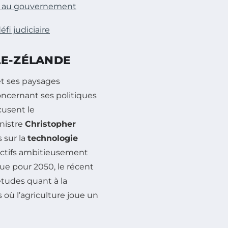
ce au gouvernement
fi judiciaire
LE-ZÉLANDE
t ses paysages
oncernant ses politiques
cusent le
nistre
Christopher
 sur la
technologie
jectifs ambitieusement
ue pour 2050, le récent
études quant à la
s où l’agriculture joue un