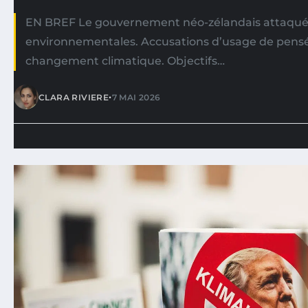
EN BREF Le gouvernement néo-zélandais attaqué 
environnementales. Accusations d’usage de pens
changement climatique. Objectifs…
•
CLARA RIVIERE
7 MAI 2026