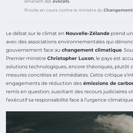
émanant des
avocats
.
Procès en cours contre le ministre du
Changement 
Le débat sur le climat en
Nouvelle-Zélande
prend une
avec des associations environnementales qui dénonce
gouvernement face au
changement climatique
. Sou
Premier ministre
Christopher Luxon
, le pays est acc
solutions technologiques, encore théoriques, plutôt 
mesures concrètes et immédiates. Cette critique s’int
engagements de réduction des
émissions de carbo
remis en question, suscitant des recours judiciaires vi
l’exécutif sa responsabilité face à l’urgence climatique