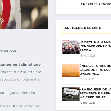
ÉNERGIES RENOU
ARTICLES RÉCENTS
LE DÉCLIN ALARMA
L’ENGAGEMENT CI
FACE À…
ociations
13 mai 2026
hangement climatique
.
ÉNERGIE : CHRISTI
LAGARDE TIRE LA 
 doutes sur leur atteinte.
D’ALARME…
 rapport à un plan initial
12 mai 2026
« LA RIGUEUR DE L
 par le gouvernement
RECHERCHE A RE
MA CRÉDIBILITÉ…
10 mai 2026
e solutions, critiques