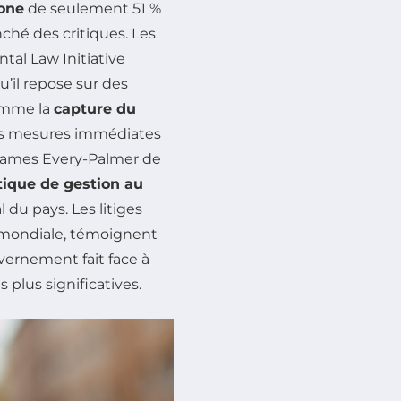
one
de seulement 51 %
nché des critiques. Les
tal Law Initiative
’il repose sur des
omme la
capture du
des mesures immédiates
 James Every-Palmer de
tique de gestion au
 du pays. Les litiges
le mondiale, témoignent
vernement fait face à
plus significatives.