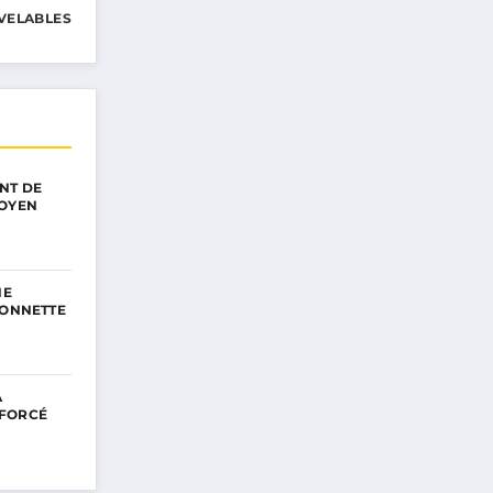
VELABLES
NT DE
TOYEN
NE
SONNETTE
A
NFORCÉ