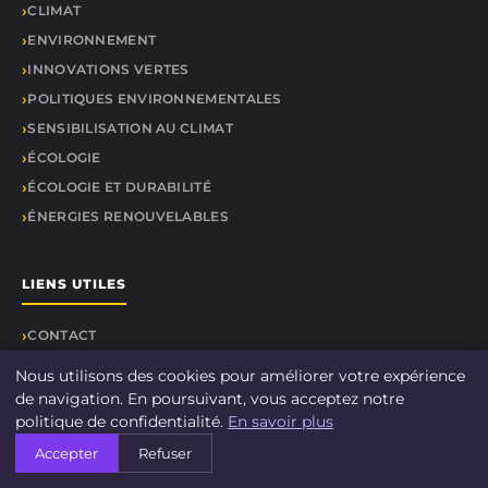
CLIMAT
ENVIRONNEMENT
INNOVATIONS VERTES
POLITIQUES ENVIRONNEMENTALES
SENSIBILISATION AU CLIMAT
ÉCOLOGIE
ÉCOLOGIE ET DURABILITÉ
ÉNERGIES RENOUVELABLES
LIENS UTILES
CONTACT
Nous utilisons des cookies pour améliorer votre expérience
de navigation. En poursuivant, vous acceptez notre
politique de confidentialité.
En savoir plus
© 2026 DOCU CLIMAT. Tous droits réservés.
Accepter
Refuser
À propos
Mentions légales
Confidentialité
Plan du site