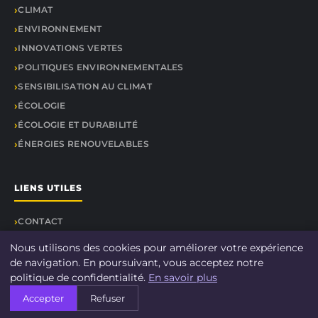
CLIMAT
ENVIRONNEMENT
INNOVATIONS VERTES
POLITIQUES ENVIRONNEMENTALES
SENSIBILISATION AU CLIMAT
ÉCOLOGIE
ÉCOLOGIE ET DURABILITÉ
ÉNERGIES RENOUVELABLES
LIENS UTILES
CONTACT
Nous utilisons des cookies pour améliorer votre expérience
de navigation. En poursuivant, vous acceptez notre
politique de confidentialité.
En savoir plus
© 2026 DOCU CLIMAT. Tous droits réservés.
Accepter
Refuser
À propos
Mentions légales
Confidentialité
Plan du site