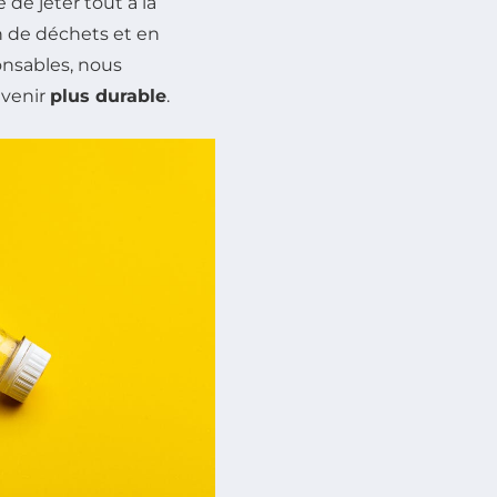
 de jeter tout à la
n de déchets et en
onsables, nous
avenir
plus durable
.