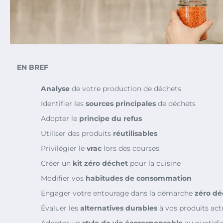
EN BREF
Analyse
de votre production de déchets
Identifier les
sources principales
de déchets
Adopter le
principe du refus
Utiliser des produits
réutilisables
Privilégier le
vrac
lors des courses
Créer un
kit zéro déchet
pour la cuisine
Modifier vos
habitudes de consommation
Engager votre entourage dans la démarche
zéro dé
Évaluer les
alternatives durables
à vos produits act
Adopter un
style de vie écoresponsable
au quotidi