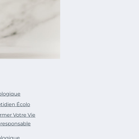
ologique
tidien Écolo
ormer Votre Vie
oresponsable
ologique