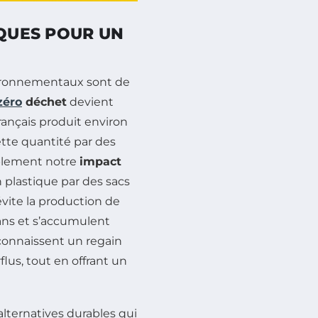
IQUES POUR UN
vironnementaux sont de
zéro
déchet
devient
ançais produit environ
tte quantité par des
ablement notre
impact
n plastique par des sacs
évite la production de
ans et s’accumulent
 connaissent un regain
lus, tout en offrant un
lternatives durables qui