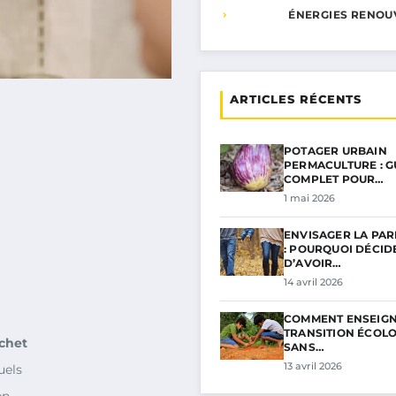
ÉNERGIES RENOU
ARTICLES RÉCENTS
POTAGER URBAIN
PERMACULTURE : G
COMPLET POUR…
1 mai 2026
ENVISAGER LA PAR
: POURQUOI DÉCID
D’AVOIR…
14 avril 2026
COMMENT ENSEIGN
TRANSITION ÉCOL
chet
SANS…
13 avril 2026
uels
en