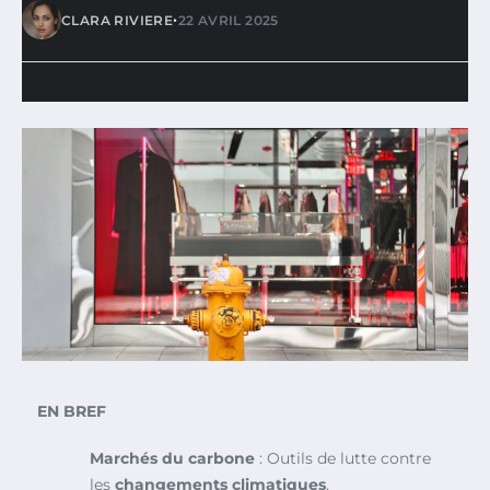
•
CLARA RIVIERE
22 AVRIL 2025
EN BREF
Marchés du carbone
: Outils de lutte contre
les
changements climatiques
.