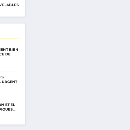
VELABLES
ENT BIEN
CE DE
ES
L URGENT
N ET EL
IFIQUES…