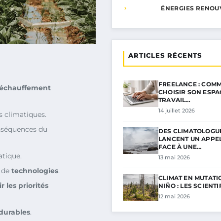
ÉNERGIES RENOU
ARTICLES RÉCENTS
FREELANCE : COMM
réchauffement
CHOISIR SON ESPA
TRAVAIL…
14 juillet 2026
s climatiques.
nséquences du
DES CLIMATOLOGU
LANCENT UN APPE
FACE À UNE…
atique.
13 mai 2026
 de
technologies
.
CLIMAT EN MUTATIO
r les priorités
NIÑO : LES SCIENT
12 mai 2026
 durables
.