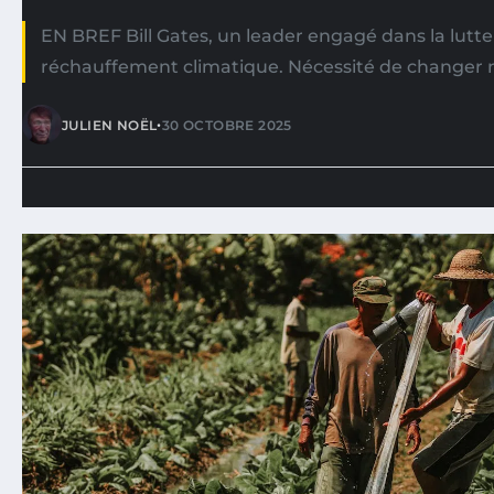
EN BREF Bill Gates, un leader engagé dans la lutte
réchauffement climatique. Nécessité de changer 
•
JULIEN NOËL
30 OCTOBRE 2025