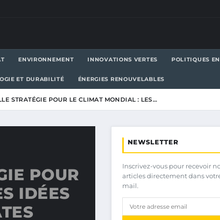
AT
ENVIRONNEMENT
INNOVATIONS VERTES
POLITIQUES E
OGIE ET DURABILITÉ
ÉNERGIES RENOUVELABLES
LE STRATÉGIE POUR LE CLIMAT MONDIAL : LES…
NEWSLETTER
Inscrivez-vous pour recevoir n
GIE POUR
articles directement dans votr
mail.
ES IDÉES
ATES