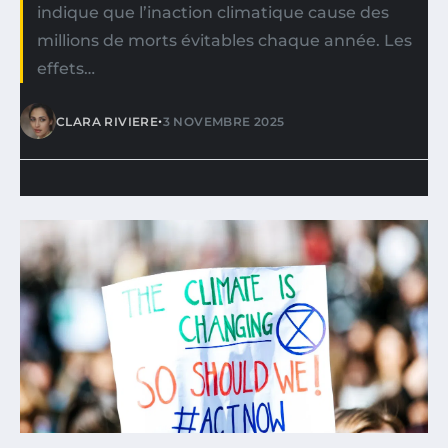
indique que l’inaction climatique cause des
millions de morts évitables chaque année. Les
effets…
•
CLARA RIVIERE
3 NOVEMBRE 2025