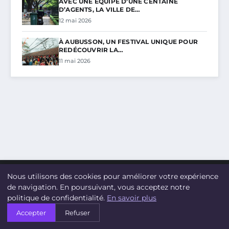
AVEC UNE ÉQUIPE D’UNE CENTAINE
D’AGENTS, LA VILLE DE…
12 mai 2026
À AUBUSSON, UN FESTIVAL UNIQUE POUR
REDÉCOUVRIR LA…
11 mai 2026
Nous utilisons des cookies pour améliorer votre expérience
de navigation. En poursuivant, vous acceptez notre
DOCU CLIMAT
politique de confidentialité.
En savoir plus
Accepter
Refuser
Pour un futur durable, l'information au cœur du climat