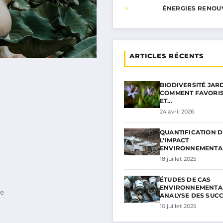
ÉNERGIES RENOU
ARTICLES RÉCENTS
BIODIVERSITÉ JARD
COMMENT FAVORIS
ET…
24 avril 2026
QUANTIFICATION D
L’IMPACT
ENVIRONNEMENTAL
MÉTHODES…
18 juillet 2025
ÉTUDES DE CAS
ENVIRONNEMENTAL
le
ANALYSE DES SUC
10 juillet 2025