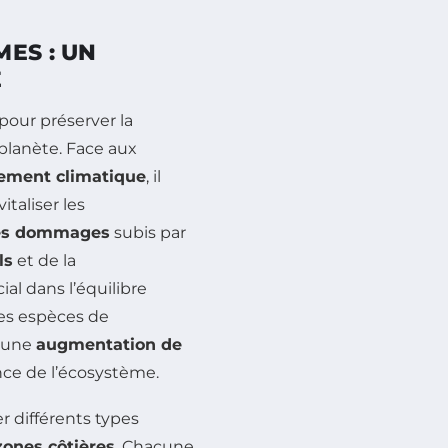
ES : UN
É
our préserver la
 planète. Face aux
ement climatique
, il
italiser les
des dommages
subis par
ls
et de la
ial dans l’équilibre
nes espèces de
à une
augmentation de
ience de l’écosystème.
r différents types
zones côtières
. Chacune