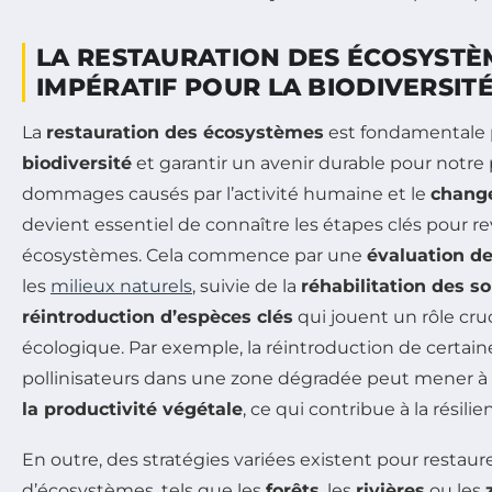
LA RESTAURATION DES ÉCOSYSTÈM
IMPÉRATIF POUR LA BIODIVERSIT
La
restauration des écosystèmes
est fondamentale p
biodiversité
et garantir un avenir durable pour notre
dommages causés par l’activité humaine et le
chang
devient essentiel de connaître les étapes clés pour rev
écosystèmes. Cela commence par une
évaluation 
les
milieux naturels
, suivie de la
réhabilitation des so
réintroduction d’espèces clés
qui jouent un rôle cruc
écologique. Par exemple, la réintroduction de certai
pollinisateurs dans une zone dégradée peut mener 
la productivité végétale
, ce qui contribue à la résil
En outre, des stratégies variées existent pour restaure
d’écosystèmes, tels que les
forêts
, les
rivières
ou les