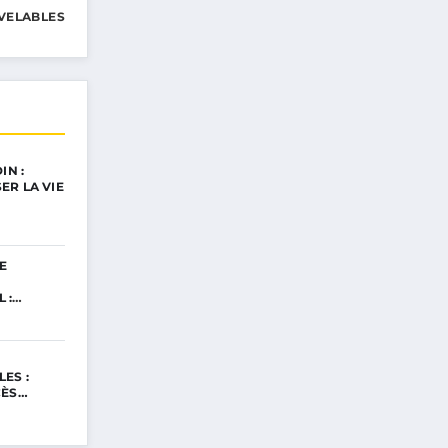
VELABLES
IN :
ER LA VIE
E
 :
ES :
CÈS…