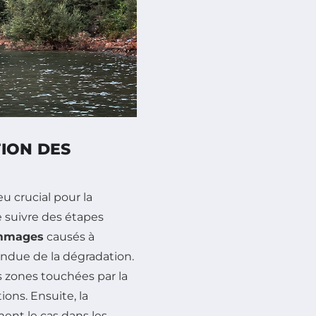
TION DES
u crucial pour la
de suivre des étapes
ommages
causés à
endue de la dégradation.
es zones touchées par la
ions. Ensuite, la
ent le cas dans les