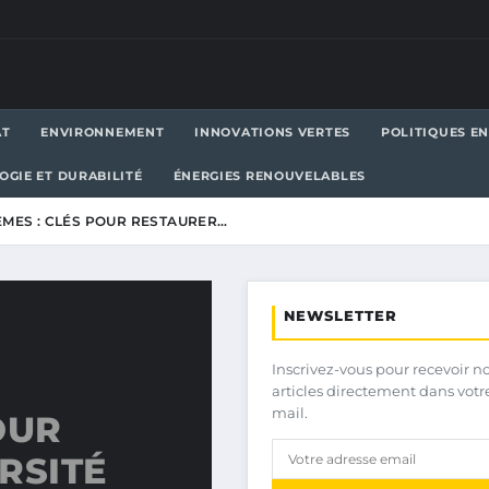
AT
ENVIRONNEMENT
INNOVATIONS VERTES
POLITIQUES E
OGIE ET DURABILITÉ
ÉNERGIES RENOUVELABLES
ÈMES : CLÉS POUR RESTAURER…
NEWSLETTER
Inscrivez-vous pour recevoir n
articles directement dans votr
mail.
OUR
RSITÉ