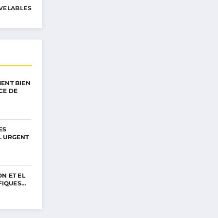
VELABLES
ENT BIEN
CE DE
ES
L URGENT
N ET EL
IFIQUES…