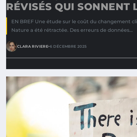
RÉVISÉS QUI SONNENT 
EN BREF Une étude sur le coût du changement cl
Nature a été rétractée. Des erreurs de données…
•
CLARA RIVIERE
6 DÉCEMBRE 2025