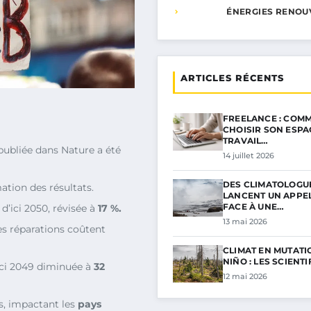
ÉNERGIES RENOU
ARTICLES RÉCENTS
FREELANCE : COMM
CHOISIR SON ESPA
TRAVAIL…
ubliée dans Nature a été
14 juillet 2026
DES CLIMATOLOGU
ation des résultats.
LANCENT UN APPE
FACE À UNE…
d’ici 2050, révisée à
17 %.
13 mai 2026
s réparations coûtent
CLIMAT EN MUTATIO
NIÑO : LES SCIENT
ici 2049 diminuée à
32
12 mai 2026
s, impactant les
pays