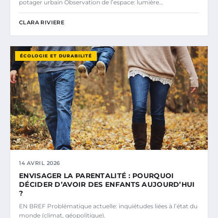
potager urbain Observation de l’espace: lumière…
CLARA RIVIERE
ÉCOLOGIE ET DURABILITÉ
14 AVRIL 2026
ENVISAGER LA PARENTALITÉ : POURQUOI
DÉCIDER D’AVOIR DES ENFANTS AUJOURD’HUI
?
EN BREF Problématique actuelle: inquiétudes liées à l’état du
monde (climat, géopolitique).