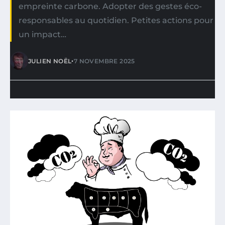
empreinte carbone. Adopter des gestes éco-
responsables au quotidien. Petites actions pour
un impact…
•
JULIEN NOËL
7 NOVEMBRE 2025