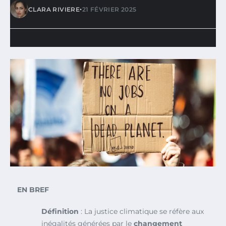
•
CLARA RIVIERE
21 FÉVRIER 2025
EN BREF
Définition
: La justice climatique se réfère aux
inégalités générées par le
changement