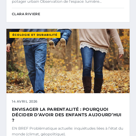
potager urbain Observation de l’espace: lumière…
CLARA RIVIERE
ÉCOLOGIE ET DURABILITÉ
14 AVRIL 2026
ENVISAGER LA PARENTALITÉ : POURQUOI
DÉCIDER D’AVOIR DES ENFANTS AUJOURD’HUI
?
EN BREF Problématique actuelle: inquiétudes liées à l’état du
monde (climat, géopolitique).