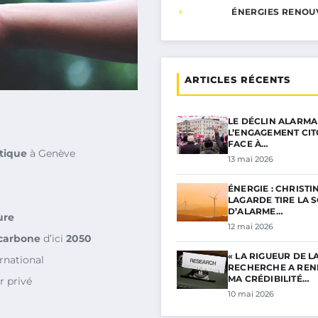
ÉNERGIES RENOU
ARTICLES RÉCENTS
LE DÉCLIN ALARMA
L’ENGAGEMENT CI
FACE À…
tique
à Genève
13 mai 2026
ÉNERGIE : CHRISTI
LAGARDE TIRE LA 
D’ALARME…
ure
12 mai 2026
 carbone
d’ici
2050
« LA RIGUEUR DE L
rnational
RECHERCHE A RE
MA CRÉDIBILITÉ…
r privé
10 mai 2026