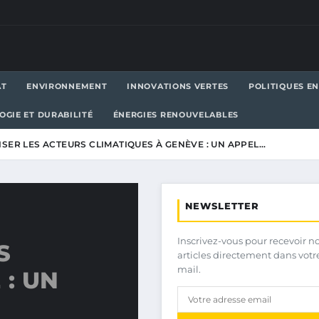
AT
ENVIRONNEMENT
INNOVATIONS VERTES
POLITIQUES E
OGIE ET DURABILITÉ
ÉNERGIES RENOUVELABLES
ISER LES ACTEURS CLIMATIQUES À GENÈVE : UN APPEL…
NEWSLETTER
Inscrivez-vous pour recevoir n
S
articles directement dans votr
mail.
 : UN