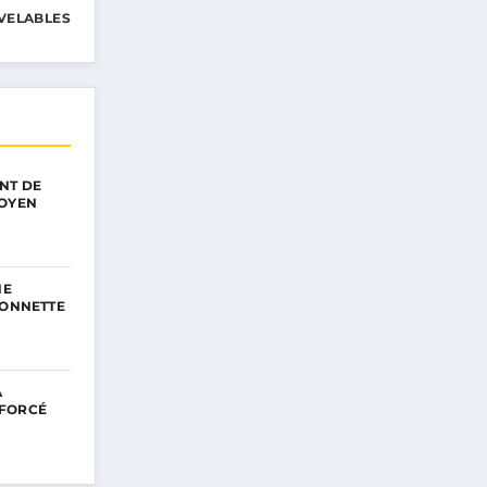
VELABLES
NT DE
TOYEN
NE
SONNETTE
A
NFORCÉ