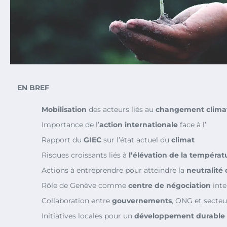
EN BREF
Mobilisation
des acteurs liés au
changement clima
Importance de l’
action internationale
face à l’
Rapport du
GIEC
sur l’état actuel du
climat
Risques croissants liés à
l’élévation de la températ
Actions à entreprendre pour atteindre la
neutralité
Rôle de Genève comme
centre de négociation
inte
Collaboration entre
gouvernements
, ONG et secteu
Initiatives locales pour un
développement durable