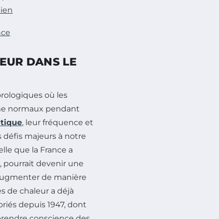
dien
nce
EUR DANS LE
ologiques où les
mme normaux pendant
tique
, leur fréquence et
 défis majeurs à notre
lle que la France a
, pourrait devenir une
d’augmenter de manière
es de chaleur a déjà
riés depuis 1947, dont
 prendre conscience des