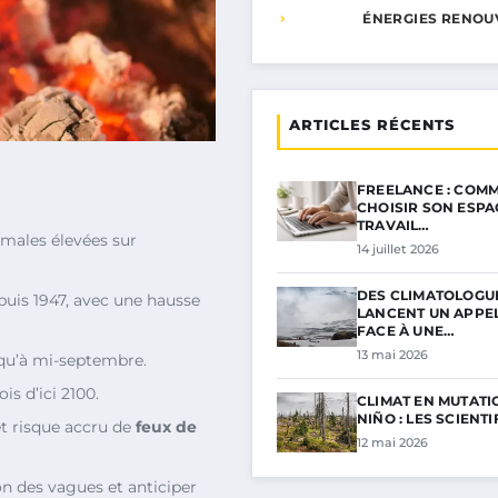
ÉNERGIES RENOU
ARTICLES RÉCENTS
FREELANCE : COMM
CHOISIR SON ESPA
TRAVAIL…
males élevées sur
14 juillet 2026
DES CLIMATOLOGU
uis 1947, avec une hausse
LANCENT UN APPE
FACE À UNE…
13 mai 2026
squ’à mi-septembre.
s d’ici 2100.
CLIMAT EN MUTATIO
NIÑO : LES SCIENT
et risque accru de
feux de
12 mai 2026
n des vagues et anticiper