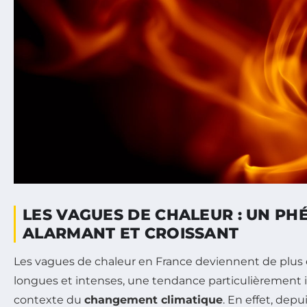
LES VAGUES DE CHALEUR : UN P
ALARMANT ET CROISSANT
Les vagues de chaleur en France deviennent de plus 
longues et intenses, une tendance particulièrement 
contexte du
changement climatique
. En effet, depu