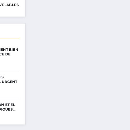
VELABLES
ENT BIEN
CE DE
ES
L URGENT
N ET EL
IFIQUES…