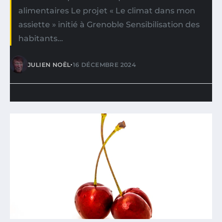
alimentaires Le projet « Le climat dans mon
assiette » initié à Grenoble Sensibilisation des
habitants…
•
JULIEN NOËL
16 DÉCEMBRE 2024