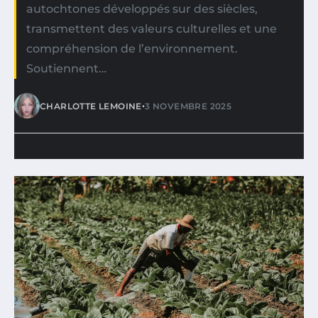
autochtones développés sur des siècles,
transmettent des valeurs culturelles et une
compréhension de l’environnement.
Soutiennent…
•
CHARLOTTE LEMOINE
3 NOVEMBRE 2025