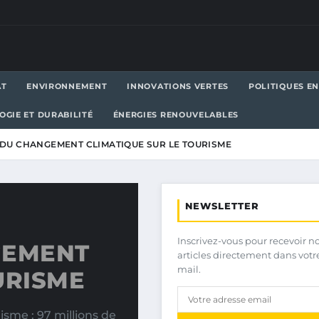
AT
ENVIRONNEMENT
INNOVATIONS VERTES
POLITIQUES E
OGIE ET DURABILITÉ
ÉNERGIES RENOUVELABLES
 DU CHANGEMENT CLIMATIQUE SUR LE TOURISME
NEWSLETTER
Inscrivez-vous pour recevoir n
GEMENT
articles directement dans votr
mail.
URISME
sme : 97 millions de