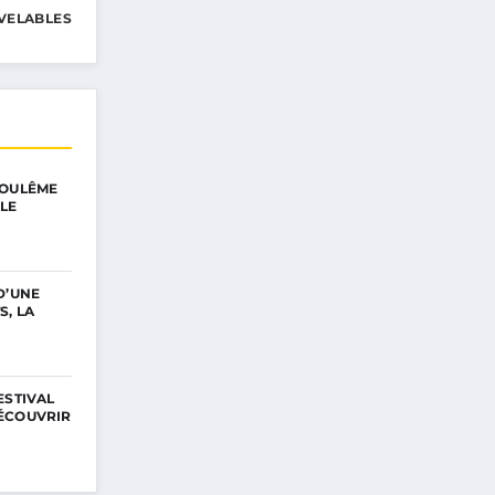
VELABLES
GOULÊME
LE
D’UNE
S, LA
ESTIVAL
ÉCOUVRIR