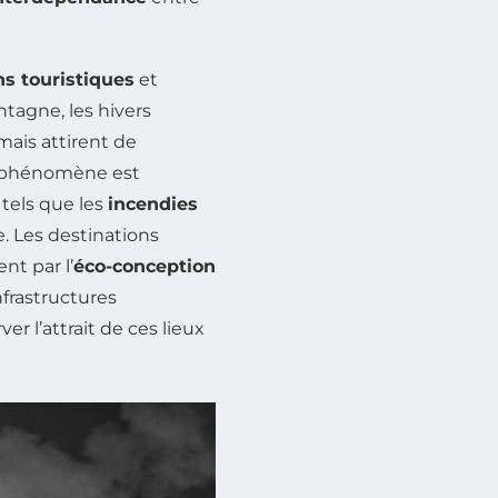
ns touristiques
et
tagne, les hivers
ais attirent de
 phénomène est
tels que les
incendies
. Les destinations
t par l’
éco-conception
frastructures
er l’attrait de ces lieux