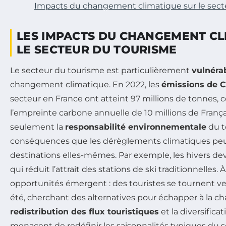
Impacts du changement climatique sur le sect
LES IMPACTS DU CHANGEMENT CL
LE SECTEUR DU TOURISME
Le secteur du tourisme est particulièrement
vulnéra
changement climatique. En 2022, les
émissions de 
secteur en France ont atteint 97 millions de tonnes, 
l’empreinte carbone annuelle de 10 millions de França
seulement la
responsabilité environnementale
du t
conséquences que les dérèglements climatiques peuv
destinations elles-mêmes. Par exemple, les hivers de
qui réduit l’attrait des stations de ski traditionnelles. 
opportunités émergent : des touristes se tournent v
été, cherchant des alternatives pour échapper à la cha
redistribution des flux touristiques
et la diversificat
menacent de redéfinir les saisonnalités typiques du s