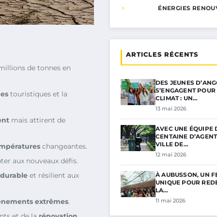
ÉNERGIES RENOU
ARTICLES RÉCENTS
millions de tonnes en
DES JEUNES D’AN
S’ENGAGENT POUR 
des
touristiques et la
CLIMAT : UN…
13 mai 2026
ent
mais attirent de
AVEC UNE ÉQUIPE 
CENTAINE D’AGENT
VILLE DE…
mpératures
changeantes.
12 mai 2026
ter aux nouveaux défis.
 durable
et résilient aux
À AUBUSSON, UN F
UNIQUE POUR RED
LA…
énements extrêmes
.
11 mai 2026
ts et de la
rénovation