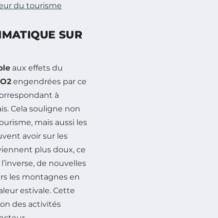
eur du tourisme
IMATIQUE SUR
ble
aux effets du
CO2
engendrées par ce
correspondant à
is. Cela souligne non
ourisme, mais aussi les
ent avoir sur les
viennent plus doux, ce
À l’inverse, de nouvelles
ers les montagnes en
leur estivale. Cette
ion des activités
ecteur.