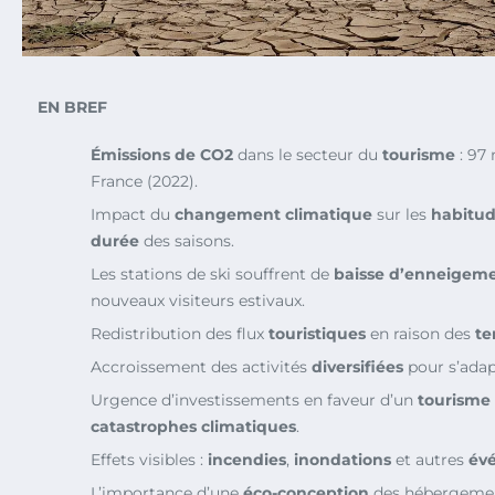
EN BREF
Émissions de CO2
dans le secteur du
tourisme
: 97 
France (2022).
Impact du
changement climatique
sur les
habitu
durée
des saisons.
Les stations de ski souffrent de
baisse d’enneigem
nouveaux visiteurs estivaux.
Redistribution des flux
touristiques
en raison des
te
Accroissement des activités
diversifiées
pour s’adap
Urgence d’investissements en faveur d’un
tourisme
catastrophes climatiques
.
Effets visibles :
incendies
,
inondations
et autres
év
L’importance d’une
éco-conception
des hébergemen