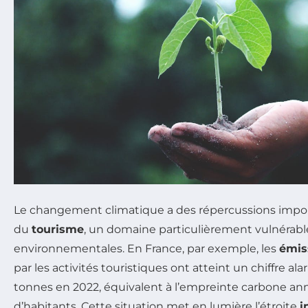
Le changement climatique a des répercussions impor
du
tourisme
, un domaine particulièrement vulnérabl
environnementales. En France, par exemple, les
émis
par les activités touristiques ont atteint un chiffre al
tonnes en 2022, équivalent à l’empreinte carbone ann
d’habitants. Cette situation met en lumière l’étroite
i