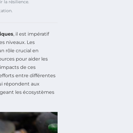
la résilience.
ation.
iques
, il est impératif
es niveaux. Les
n rôle crucial en
urces pour aider les
x impacts de ces
fforts entre différentes
qui répondent aux
geant les écosystèmes