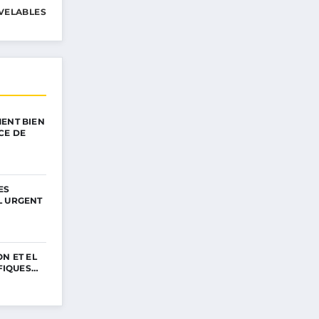
VELABLES
ENT BIEN
CE DE
ES
L URGENT
N ET EL
IFIQUES…