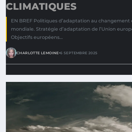
CLIMATIQUES
EN BREF Politiques d’adaptation au changement cl
mondiale. Stratégie d’adaptation de l’Union euro
Objectifs européens…
•
CHARLOTTE LEMOINE
6 SEPTEMBRE 2025