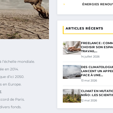
ÉNERGIES RENOU
ARTICLES RÉCENTS
FREELANCE : COMM
CHOISIR SON ESPA
TRAVAIL…
14 juillet 2026
l’échelle mondiale.
DES CLIMATOLOGU
ée en 2014.
LANCENT UN APPE
FACE À UNE…
que d’ici 2050.
13 mai 2026
es en Europe.
CLIMAT EN MUTATIO
E
.
NIÑO : LES SCIENT
cord de Paris.
12 mai 2026
divers fonds.