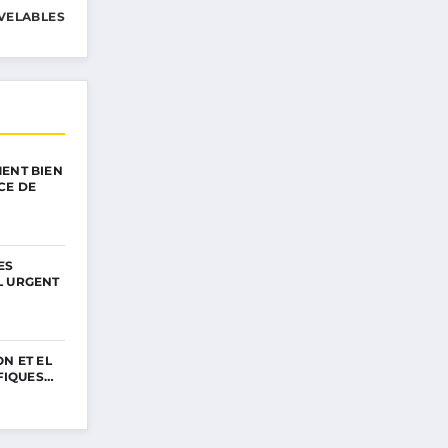
VELABLES
ENT BIEN
CE DE
ES
L URGENT
N ET EL
IFIQUES…