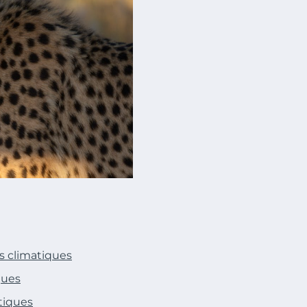
s climatiques
ques
tiques