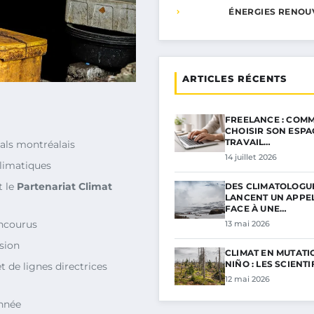
ÉNERGIES RENOU
ARTICLES RÉCENTS
FREELANCE : COMM
CHOISIR SON ESPA
TRAVAIL…
vals montréalais
14 juillet 2026
climatiques
t le
Partenariat Climat
DES CLIMATOLOGU
LANCENT UN APPE
FACE À UNE…
encourus
13 mai 2026
ision
CLIMAT EN MUTATIO
NIÑO : LES SCIENT
 de lignes directrices
12 mai 2026
année