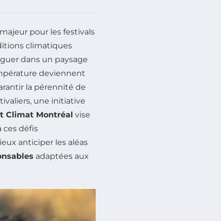
ajeur pour les festivals
itions climatiques
iguer dans un paysage
température deviennent
arantir la pérennité de
valiers, une initiative
t Climat Montréal
vise
à ces défis
x anticiper les aléas
onsables
adaptées aux