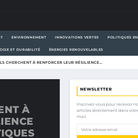
AT
ENVIRONNEMENT
INNOVATIONS VERTES
POLITIQUES E
OGIE ET DURABILITÉ
ÉNERGIES RENOUVELABLES
ALS CHERCHENT À RENFORCER LEUR RÉSILIENCE…
NEWSLETTER
Inscrivez-vous pour recevoir n
ENT À
articles directement dans votr
mail.
LIENCE
TIQUES