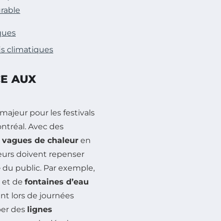
urable
iques
fis climatiques
CE AUX
ajeur pour les festivals
ntréal. Avec des
s
vagues de chaleur
en
teurs doivent repenser
e
du public. Par exemple,
et de
fontaines d’eau
nt lors de journées
per des
lignes