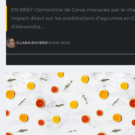
EN BREF Clémentine de Corse menacée par le ch
Impact direct sur les exploitations d’agrumes en 
d’Alexandra…
•
CLARA RIVIERE
5 MAI 2025