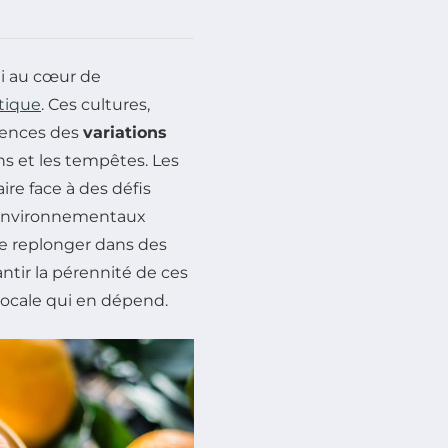
ui au cœur de
tique
. Ces cultures,
uences des
variations
ons et les tempêtes. Les
re face à des défis
s environnementaux
 de replonger dans des
antir la pérennité de ces
locale qui en dépend.