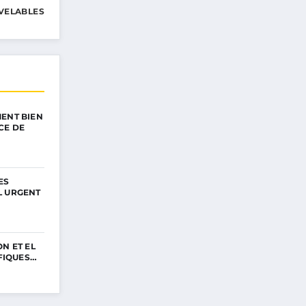
VELABLES
ENT BIEN
CE DE
ES
L URGENT
N ET EL
IFIQUES…