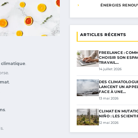
ÉNERGIES RENOU
ARTICLES RÉCENTS
FREELANCE : COMM
CHOISIR SON ESPA
TRAVAIL…
climatique
.
14 juillet 2026
rse.
imat
.
DES CLIMATOLOGU
LANCENT UN APPE
.
FACE À UNE…
13 mai 2026
ns
.
CLIMAT EN MUTATIO
NIÑO : LES SCIENT
12 mai 2026
s.