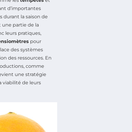
omme les
tempêtes
et
sant d’importantes
s durant la saison de
 une partie de la
c leurs pratiques,
ensiomètres
pour
place des systèmes
tion des ressources. En
 productions, comme
devient une stratégie
viabilité de leurs