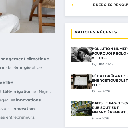
ÉNERGIES RENOU
ARTICLES RÉCENTS
POLLUTION NUMÉRI
POURQUOI PROLON
VIE DE…
changement climatique
.
13 juillet 2026
ure
, de l’
énergie
et de
DÉBAT BRÛLANT : L
ÉNERGÉTIQUE JUSTI
abilité
.
ELLE…
et
télé-irrigation
au Niger.
13 mai 2026
éger les
innovations
.
DANS LE PAS-DE-C
L’UE SOUTIENT
voir l’
innovation
.
FINANCIÈREMENT
es entrepreneurs.
9 mai 2026