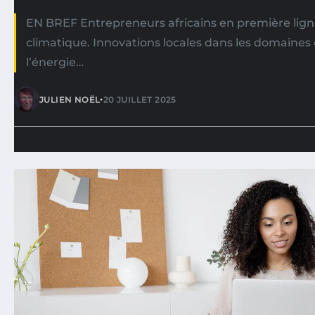
EN BREF Entrepreneurs africains en première li
climatique. Innovations locales dans les domaines d
l’énergie…
•
JULIEN NOËL
20 JUILLET 2025