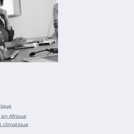
rique
n en Afrique
t climatique