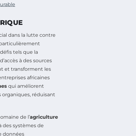
Durable
FRIQUE
ial dans la lutte contre
particulièrement
éfis tels que la
d’accès à des sources
t et transforment les
entreprises africaines
hes
qui améliorent
s organiques, réduisant
omaine de l’
agriculture
e à des systèmes de
de données