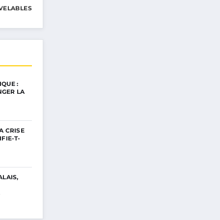
VELABLES
QUE :
GER LA
A CRISE
FIE-T-
ALAIS,
…