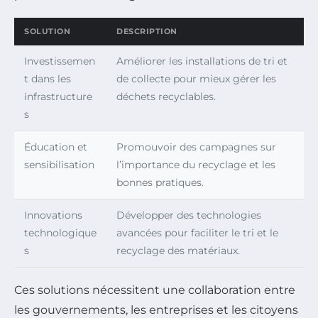
SOLUTION
DESCRIPTION
Investissemen
Améliorer les installations de tri et
t dans les
de collecte pour mieux gérer les
infrastructure
déchets recyclables.
s
Éducation et
Promouvoir des campagnes sur
sensibilisation
l’importance du recyclage et les
bonnes pratiques.
Innovations
Développer des technologies
technologique
avancées pour faciliter le tri et le
s
recyclage des matériaux.
Ces solutions nécessitent une collaboration entre
les gouvernements, les entreprises et les citoyens