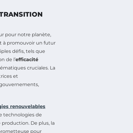
 TRANSITION
r pour notre planète,
 et à promouvoir un futur
ples défis, tels que
on de l’
efficacité
blématiques cruciales. La
rices et
re gouvernements,
gies renouvelables
de technologies de
 production. De plus, la
 prometteuse pour