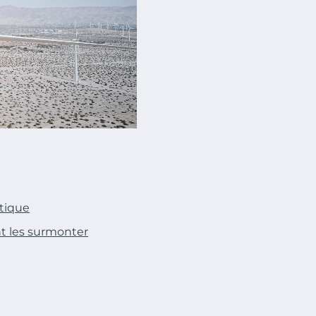
étique
nt les surmonter