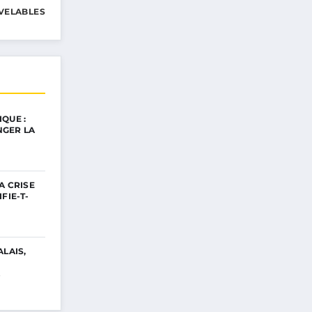
VELABLES
QUE :
GER LA
A CRISE
FIE-T-
ALAIS,
…