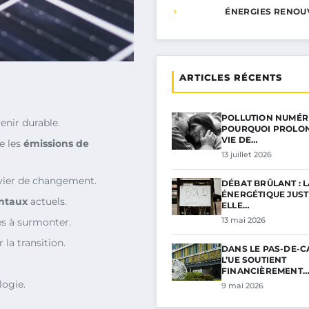
ÉNERGIES RENOU
ARTICLES RÉCENTS
POLLUTION NUMÉRI
enir durable.
POURQUOI PROLON
VIE DE…
e les
émissions de
13 juillet 2026
ier de changement.
DÉBAT BRÛLANT : L
ÉNERGÉTIQUE JUSTI
ntaux
actuels.
ELLE…
13 mai 2026
es à surmonter.
la transition.
DANS LE PAS-DE-C
L’UE SOUTIENT
FINANCIÈREMENT
logie.
9 mai 2026