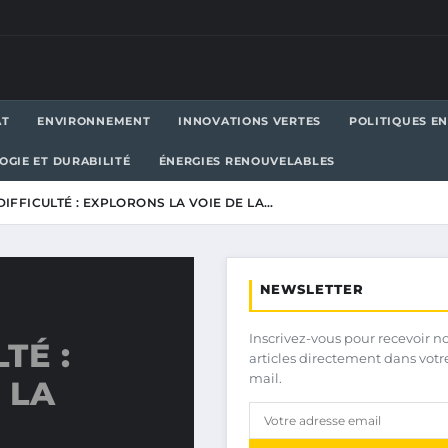
AT
ENVIRONNEMENT
INNOVATIONS VERTES
POLITIQUES E
OGIE ET DURABILITÉ
ÉNERGIES RENOUVELABLES
DIFFICULTÉ : EXPLORONS LA VOIE DE LA…
NEWSLETTER
Inscrivez-vous pour recevoir n
TÉ :
articles directement dans votr
mail.
 LA