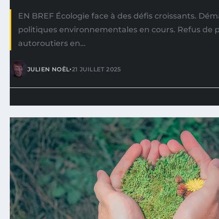
EN BREF Écologie face à des défis croissants. Dé
politiques environnementales en cours. Refus de 
autoroutiers en…
•
JULIEN NOËL
21 JUILLET 2025