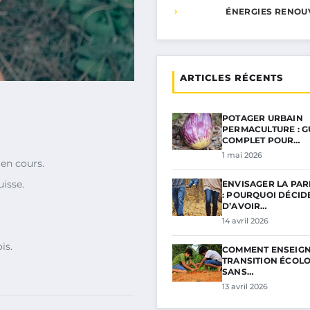
ÉNERGIES RENOU
ARTICLES RÉCENTS
POTAGER URBAIN
PERMACULTURE : G
COMPLET POUR…
1 mai 2026
en cours.
isse.
ENVISAGER LA PAR
: POURQUOI DÉCID
D’AVOIR…
14 avril 2026
is.
COMMENT ENSEIGN
TRANSITION ÉCOL
SANS…
13 avril 2026