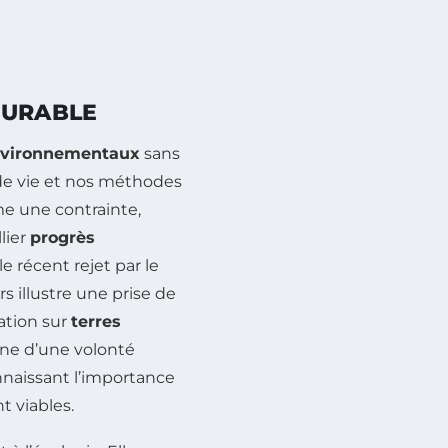
DURABLE
nvironnementaux
sans
 de vie et nos méthodes
e une contrainte,
lier
progrès
le récent rejet par le
s illustre une prise de
sation sur
terres
gne d’une volonté
nnaissant l’importance
 viables.