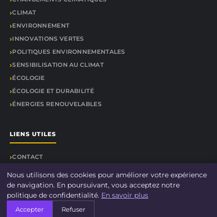
CLIMAT
ENVIRONNEMENT
INNOVATIONS VERTES
POLITIQUES ENVIRONNEMENTALES
SENSIBILISATION AU CLIMAT
ÉCOLOGIE
ÉCOLOGIE ET DURABILITÉ
ÉNERGIES RENOUVELABLES
LIENS UTILES
CONTACT
Nous utilisons des cookies pour améliorer votre expérience
de navigation. En poursuivant, vous acceptez notre
politique de confidentialité.
En savoir plus
© 2026 DOCU CLIMAT. Tous droits réservés.
Accepter
Refuser
À propos
Mentions légales
Confidentialité
Plan du site