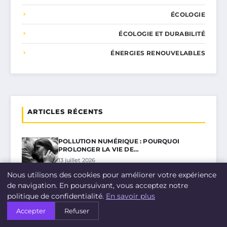
ÉCOLOGIE
ÉCOLOGIE ET DURABILITÉ
ÉNERGIES RENOUVELABLES
ARTICLES RÉCENTS
POLLUTION NUMÉRIQUE : POURQUOI
PROLONGER LA VIE DE…
13 juillet 2026
Nous utilisons des cookies pour améliorer votre expérience
DÉBAT BRÛLANT : LA CRISE ÉNERGÉTIQUE
de navigation. En poursuivant, vous acceptez notre
JUSTIFIE-T-ELLE…
politique de confidentialité.
En savoir plus
13 mai 2026
Accepter
Refuser
DANS LE PAS-DE-CALAIS, L’UE SOUTIENT