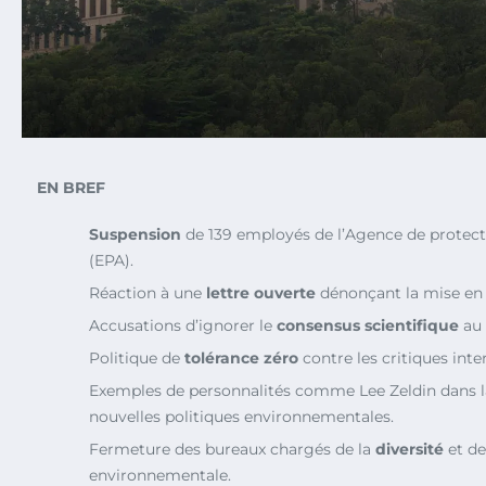
EN BREF
Suspension
de 139 employés de l’Agence de protect
(EPA).
Réaction à une
lettre ouverte
dénonçant la mise en
Accusations d’ignorer le
consensus scientifique
au 
Politique de
tolérance zéro
contre les critiques inte
Exemples de personnalités comme Lee Zeldin dans 
nouvelles politiques environnementales.
Fermeture des bureaux chargés de la
diversité
et de
environnementale.