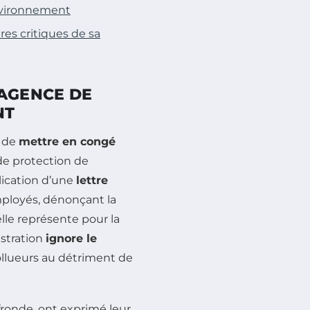
Environnement
es critiques de sa
’AGENCE DE
NT
n de
mettre en congé
de protection de
blication d’une
lettre
mployés, dénonçant la
elle représente pour la
istration
ignore le
pollueurs au détriment de
ronde, ont exprimé leur