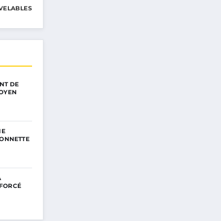
VELABLES
NT DE
TOYEN
NE
SONNETTE
A
NFORCÉ