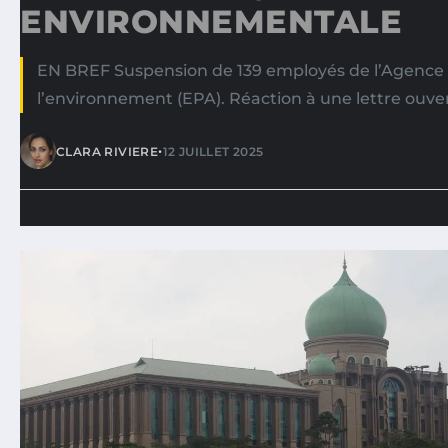
ENVIRONNEMENTALE
EN BREF Suspension de 139 employés de l’Agence 
l’environnement (EPA). Réaction à une lettre ouv
•
CLARA RIVIERE
12 JUILLET 2025