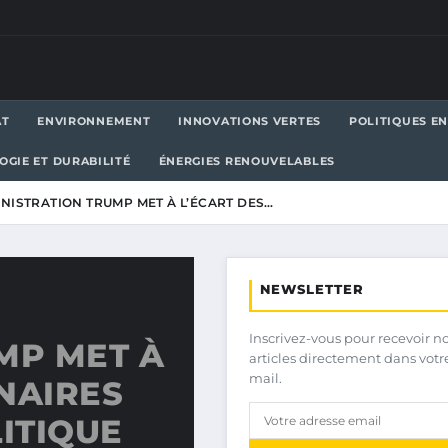
AT
ENVIRONNEMENT
INNOVATIONS VERTES
POLITIQUES E
OGIE ET DURABILITÉ
ÉNERGIES RENOUVELABLES
INISTRATION TRUMP MET À L’ÉCART DES…
NEWSLETTER
Inscrivez-vous pour recevoir n
MP MET À
articles directement dans votr
mail.
NAIRES
LITIQUE