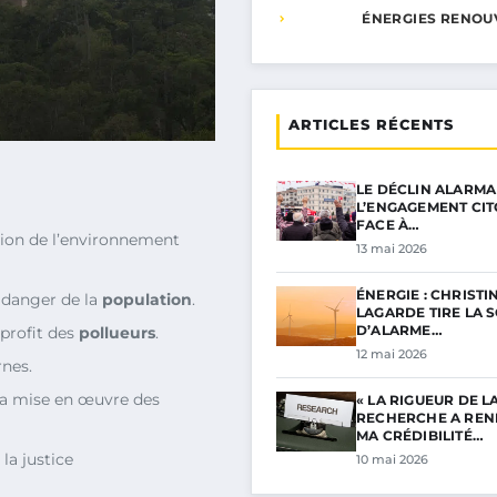
ÉNERGIES RENOU
ARTICLES RÉCENTS
LE DÉCLIN ALARMA
L’ENGAGEMENT CI
FACE À…
ion de l’environnement
13 mai 2026
ÉNERGIE : CHRISTI
 danger de la
population
.
LAGARDE TIRE LA 
D’ALARME…
profit des
pollueurs
.
12 mai 2026
rnes.
la mise en œuvre des
« LA RIGUEUR DE L
RECHERCHE A RE
MA CRÉDIBILITÉ…
 la justice
10 mai 2026