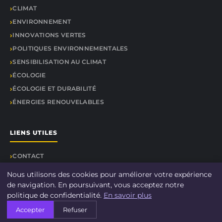
CLIMAT
ENVIRONNEMENT
INNOVATIONS VERTES
POLITIQUES ENVIRONNEMENTALES
SENSIBILISATION AU CLIMAT
ÉCOLOGIE
ÉCOLOGIE ET DURABILITÉ
ÉNERGIES RENOUVELABLES
LIENS UTILES
CONTACT
Nous utilisons des cookies pour améliorer votre expérience
de navigation. En poursuivant, vous acceptez notre
politique de confidentialité.
En savoir plus
© 2026 DOCU CLIMAT. Tous droits réservés.
Accepter
Refuser
À propos
Mentions légales
Confidentialité
Plan du site