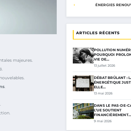
ÉNERGIES RENOU
ARTICLES RÉCENTS
POLLUTION NUMÉRI
POURQUOI PROLON
VIE DE…
tales majeures.
13 juillet 2026
é.
nouvelables.
DÉBAT BRÛLANT : L
ÉNERGÉTIQUE JUSTI
ns
.
ELLE…
13 mai 2026
.
DANS LE PAS-DE-C
L’UE SOUTIENT
tion.
FINANCIÈREMENT
9 mai 2026