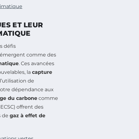
limatique
ES ET LEUR
MATIQUE
s défis
émergent comme des
matique
. Ces avancées
uvelables, la
capture
l’utilisation de
 notre dépendance aux
ge du carbone
comme
BECSC) offrent des
s de
gaz à effet de
vations vertes