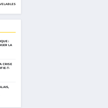
VELABLES
QUE :
GER LA
A CRISE
FIE-T-
ALAIS,
…