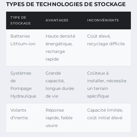
TYPES DE TECHNOLOGIES DE STOCKAGE
TYPE DE
AVANTAGES
INCONVÉNIENTS
STOCKAGE
Batteries
Haute densité
Coût élevé,
Lithium-ion
énergétique,
recyclage difficile
recharge
rapide
Systèmes
Grande
Coûteux à
de
capacité,
installer, nécessite
Pompage
longue durée
un terrain
Hydraulique
de vie
spécifique
Volants
Réponse
Capacité limitée,
d’inertie
rapide, faible
coût initial élevé
usure