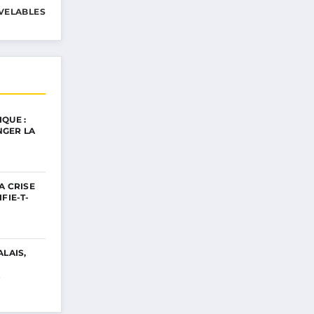
VELABLES
QUE :
GER LA
A CRISE
FIE-T-
ALAIS,
…