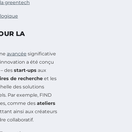
 la greentech
ologique
OUR LA
une
avancée
significative
d’innovation a été conçu
 – des
start-ups
aux
ires de recherche
et les
échelle des solutions
els. Par exemple, FIND
rnes, comme des
ateliers
tant ainsi aux créateurs
e collaboratif.