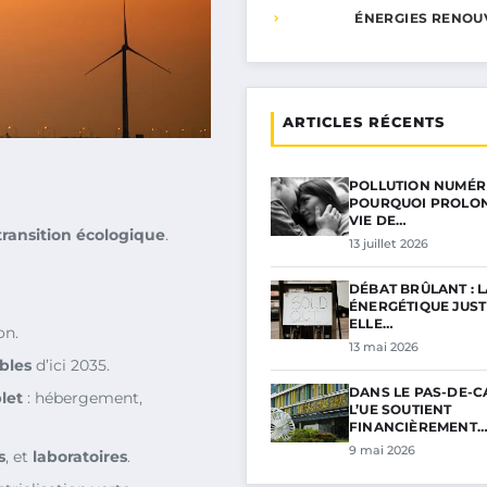
ÉNERGIES RENOU
ARTICLES RÉCENTS
POLLUTION NUMÉRI
POURQUOI PROLON
VIE DE…
transition écologique
.
13 juillet 2026
DÉBAT BRÛLANT : L
ÉNERGÉTIQUE JUSTI
ELLE…
on.
13 mai 2026
ables
d’ici 2035.
DANS LE PAS-DE-C
let
: hébergement,
L’UE SOUTIENT
FINANCIÈREMENT
9 mai 2026
s
, et
laboratoires
.