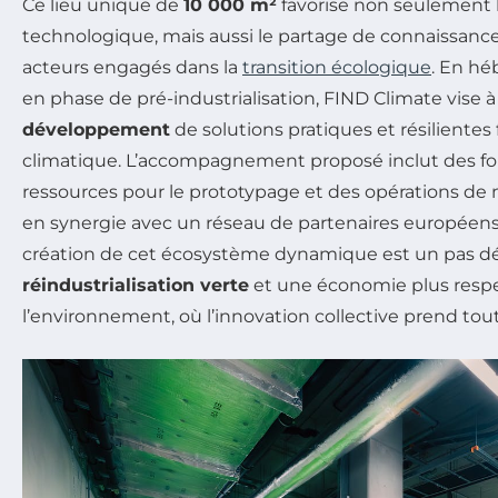
Ce lieu unique de
10 000 m²
favorise non seulement l
technologique, mais aussi le partage de connaissances
acteurs engagés dans la
transition écologique
. En hé
en phase de pré-industrialisation, FIND Climate vise 
développement
de solutions pratiques et résiliente
climatique. L’accompagnement proposé inclut des fo
ressources pour le prototypage et des opérations de 
en synergie avec un réseau de partenaires européens 
création de cet écosystème dynamique est un pas déc
réindustrialisation verte
et une économie plus resp
l’environnement, où l’innovation collective prend tou