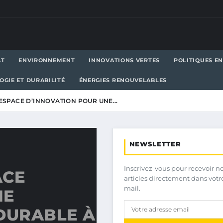
AT
ENVIRONNEMENT
INNOVATIONS VERTES
POLITIQUES E
OGIE ET DURABILITÉ
ÉNERGIES RENOUVELABLES
N ESPACE D’INNOVATION POUR UNE…
NEWSLETTER
Inscrivez-vous pour recevoir n
ACE
articles directement dans votr
mail.
NE
DURABLE À