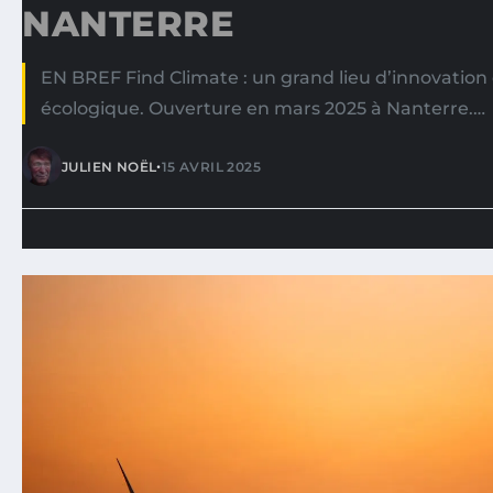
NANTERRE
EN BREF Find Climate : un grand lieu d’innovation d
écologique. Ouverture en mars 2025 à Nanterre.…
•
JULIEN NOËL
15 AVRIL 2025