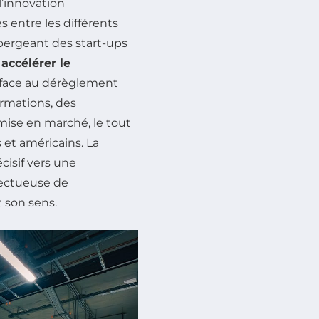
’innovation
 entre les différents
bergeant des start-ups
à
accélérer le
s face au dérèglement
rmations, des
mise en marché, le tout
et américains. La
isif vers une
ectueuse de
t son sens.