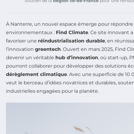
Soutien de la
Région Île-de-France
pour une réindust
À Nanterre, un nouvel espace émerge pour répondre 
environnementaux :
Find Climate
. Ce site innovant 
favoriser une
réindustrialisation durable
, en réuniss
l’innovation
greentech
. Ouvert en mars 2025, Find C
devenir un véritable
hub d’innovation
, où start-up,
pourront collaborer pour développer des solutions éc
dérèglement climatique
. Avec une superficie de 10 
veut le berceau d’idées novatrices et durables, souten
industrielles engagées pour la planète.