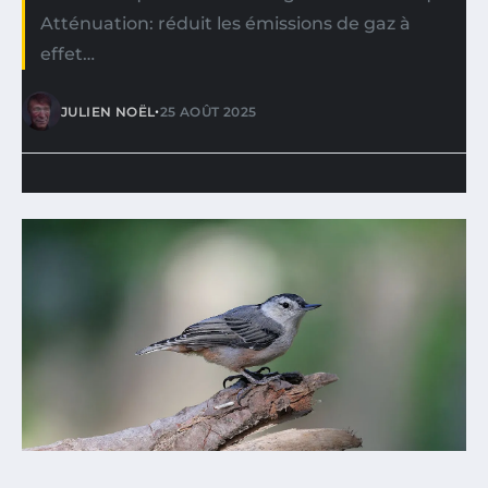
Atténuation: réduit les émissions de gaz à
effet…
•
JULIEN NOËL
25 AOÛT 2025