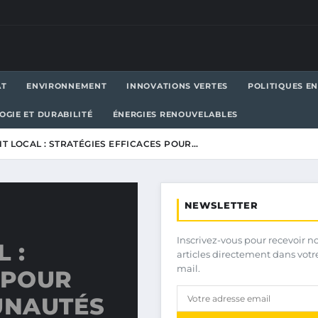
AT
ENVIRONNEMENT
INNOVATIONS VERTES
POLITIQUES E
OGIE ET DURABILITÉ
ÉNERGIES RENOUVELABLES
 LOCAL : STRATÉGIES EFFICACES POUR…
NEWSLETTER
Inscrivez-vous pour recevoir n
 :
articles directement dans votr
mail.
 POUR
UNAUTÉS