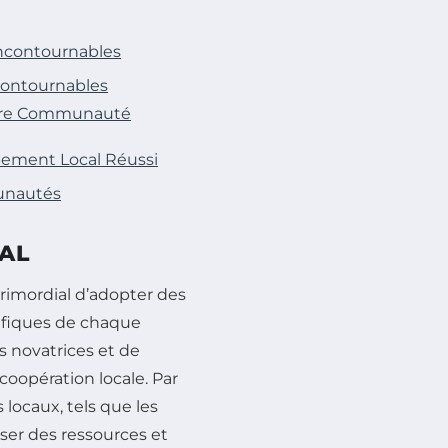
Incontournables
ncontournables
otre Communauté
pement Local Réussi
munautés
AL
 primordial d’adopter des
ifiques de chaque
 novatrices et de
oopération locale. Par
 locaux, tels que les
iser des ressources et