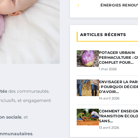
ÉNERGIES RENOU
ARTICLES RÉCENTS
POTAGER URBAIN
PERMACULTURE : G
COMPLET POUR…
1 mai 2026
ENVISAGER LA PAR
: POURQUOI DÉCID
ités
des communautés.
D’AVOIR…
14 avril 2026
nclusifs, et engagement
COMMENT ENSEIGN
TRANSITION ÉCOL
on sociale
, et
SANS…
13 avril 2026
ommunautaires
.