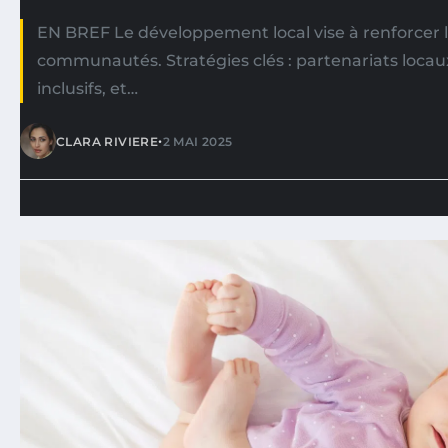
EN BREF Le développement local vise à renforcer l
communautés. Stratégies clés : partenariats loc
inclusifs, et…
•
CLARA RIVIERE
2 MAI 2025