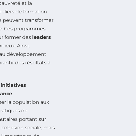
pauvreté et la
teliers de formation
s peuvent transformer
e
. Ces programmes
our former des
leaders
tieux. Ainsi,
on au développement
antir des résultats à
s
initiatives
ance
iser la population aux
pratiques de
taires portant sur
cohésion sociale, mais