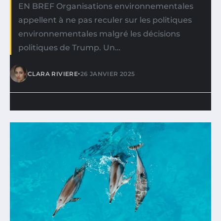
EN BREF Organisations environnementales
appellent à ne pas reculer sur les politiques
environnementales malgré les décisions
politiques de Trump. Un…
•
CLARA RIVIERE
26 JANVIER 2025