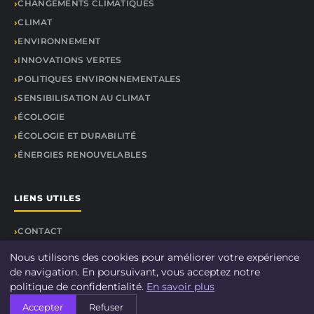
CHANGEMENTS CLIMATIQUES
CLIMAT
ENVIRONNEMENT
INNOVATIONS VERTES
POLITIQUES ENVIRONNEMENTALES
SENSIBILISATION AU CLIMAT
ÉCOLOGIE
ÉCOLOGIE ET DURABILITÉ
ÉNERGIES RENOUVELABLES
LIENS UTILES
CONTACT
Nous utilisons des cookies pour améliorer votre expérience
de navigation. En poursuivant, vous acceptez notre
politique de confidentialité.
En savoir plus
© 2026 DOCU CLIMAT. Tous droits réservés.
Accepter
Refuser
À propos
Mentions légales
Confidentialité
Plan du site