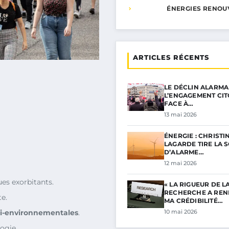
ÉNERGIES RENOU
ARTICLES RÉCENTS
LE DÉCLIN ALARMA
L’ENGAGEMENT CI
FACE À…
13 mai 2026
ÉNERGIE : CHRISTI
LAGARDE TIRE LA 
D’ALARME…
12 mai 2026
es exorbitants.
« LA RIGUEUR DE L
RECHERCHE A RE
e.
MA CRÉDIBILITÉ…
i-environnementales
.
10 mai 2026
logie.