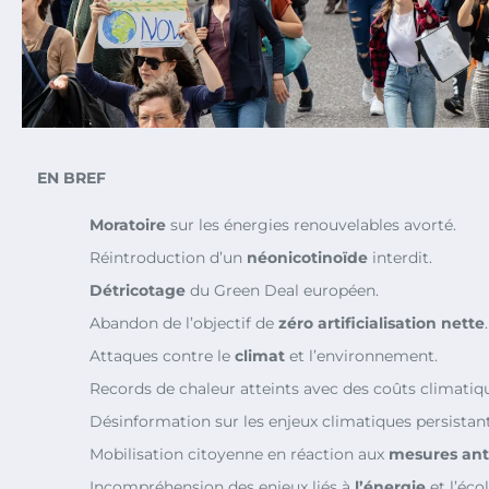
EN BREF
Moratoire
sur les énergies renouvelables avorté.
Réintroduction d’un
néonicotinoïde
interdit.
Détricotage
du Green Deal européen.
Abandon de l’objectif de
zéro artificialisation nette
.
Attaques contre le
climat
et l’environnement.
Records de chaleur atteints avec des coûts climatiqu
Désinformation sur les enjeux climatiques persistant
Mobilisation citoyenne en réaction aux
mesures ant
Incompréhension des enjeux liés à
l’énergie
et l’éco