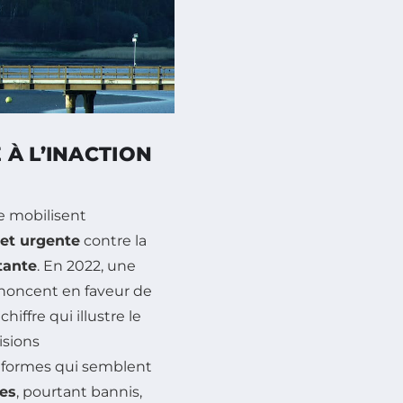
À L’INACTION
e mobilisent
 et urgente
contre la
tante
. En 2022, une
noncent en faveur de
ffre qui illustre le
isions
réformes qui semblent
des
, pourtant bannis,