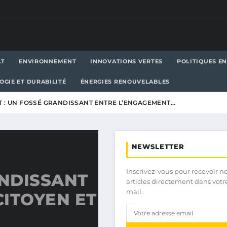
AT
ENVIRONNEMENT
INNOVATIONS VERTES
POLITIQUES E
OGIE ET DURABILITÉ
ÉNERGIES RENOUVELABLES
T : UN FOSSÉ GRANDISSANT ENTRE L’ENGAGEMENT…
NEWSLETTER
Inscrivez-vous pour recevoir n
ANDISSANT
articles directement dans votr
mail.
ITOYEN ET