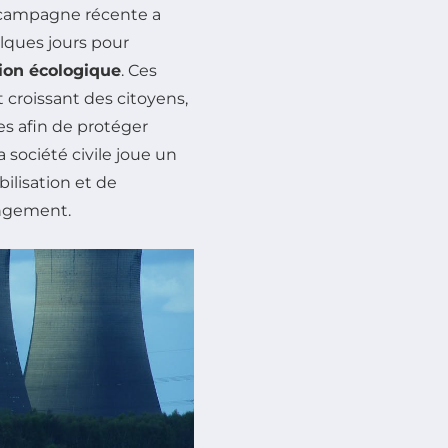
 campagne récente a
elques jours pour
tion écologique
. Ces
roissant des citoyens,
ues afin de protéger
a société civile joue un
bilisation et de
angement.