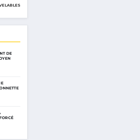
VELABLES
NT DE
TOYEN
NE
SONNETTE
A
NFORCÉ