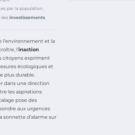
tes par la population.
t des
investissements
.
e l’environnement et la
oître, l’
inaction
es citoyens expriment
mesures écologiques et
 plus durable.
er dans une direction
re les aspirations
écalage pose des
répondre aux urgences
la sonnette d’alarme sur