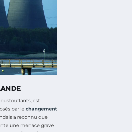
LANDE
poustouflants, est
osés par le
changement
andais a reconnu que
ente une menace grave