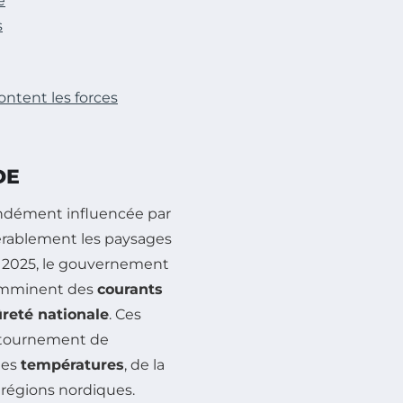
e
s
ontent les forces
DE
ondément influencée par
dérablement les paysages
e 2025, le gouvernement
 imminent des
courants
ûreté nationale
. Ces
retournement de
 des
températures
, de la
 régions nordiques.