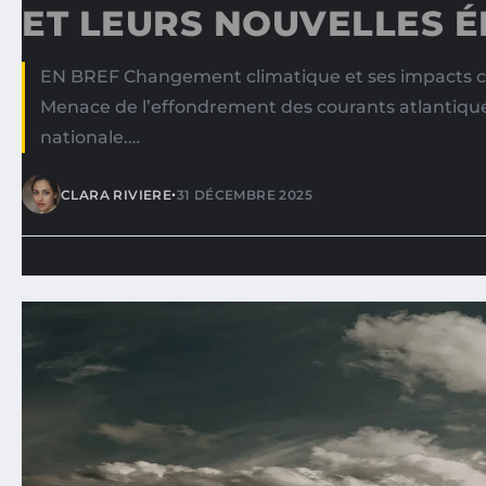
ET LEURS NOUVELLES 
EN BREF Changement climatique et ses impacts cro
Menace de l’effondrement des courants atlantique
nationale.…
•
CLARA RIVIERE
31 DÉCEMBRE 2025