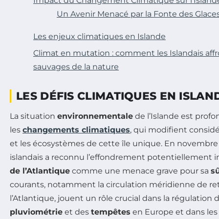
Impact du Changement Climatique sur l’Island
Un Avenir Menacé par la Fonte des Glace
Les enjeux climatiques en Islande
Climat en mutation : comment les Islandais affr
sauvages de la nature
LES DÉFIS CLIMATIQUES EN ISLAN
La situation
environnementale
de l’Islande est prof
les
changements climatiques
, qui modifient consi
et les écosystèmes de cette île unique. En novembr
islandais a reconnu l’effondrement potentiellement
de l’Atlantique
comme une menace grave pour sa
s
courants, notamment la circulation méridienne de 
l’Atlantique, jouent un rôle crucial dans la régulation
pluviométrie
et des
tempêtes
en Europe et dans les