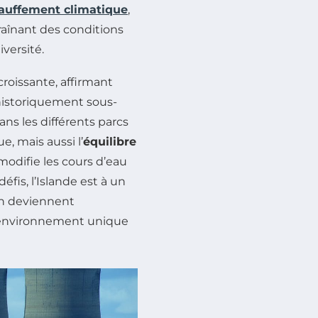
auffement climatique
,
aînant des conditions
versité.
oissante, affirmant
historiquement sous-
dans les différents parcs
, mais aussi l’
équilibre
 modifie les cours d’eau
éfis, l’Islande est à un
on deviennent
n environnement unique