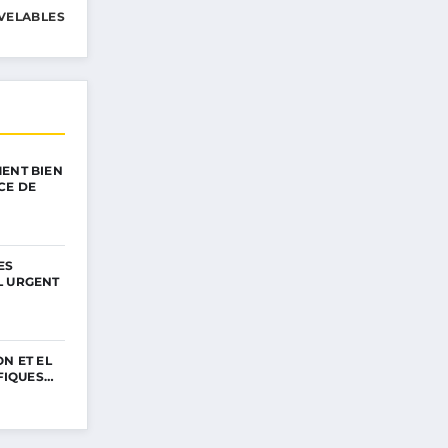
VELABLES
ENT BIEN
CE DE
ES
L URGENT
N ET EL
IFIQUES…