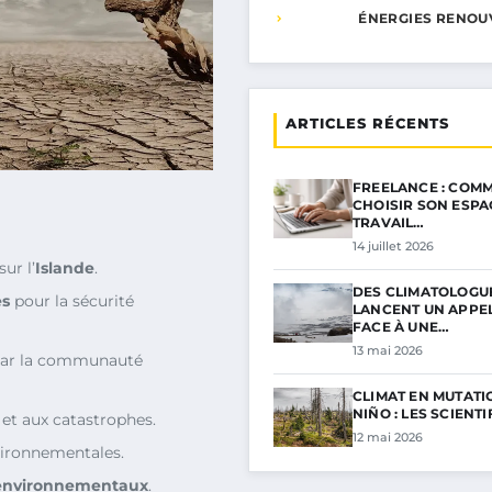
ÉNERGIES RENOU
ARTICLES RÉCENTS
FREELANCE : COMM
CHOISIR SON ESPA
TRAVAIL…
14 juillet 2026
ur l’
Islande
.
DES CLIMATOLOGU
es
pour la sécurité
LANCENT UN APPE
FACE À UNE…
13 mai 2026
par la communauté
CLIMAT EN MUTATIO
NIÑO : LES SCIENT
et aux catastrophes.
12 mai 2026
vironnementales.
environnementaux
.