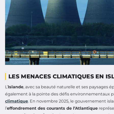
LES MENACES CLIMATIQUES EN IS
L’
Islande
, avec sa beauté naturelle et ses paysages é
également à la pointe des défis environnementaux p
climatique
. En novembre 2025, le gouvernement isl
l’
effondrement des courants de l’Atlantique
représ