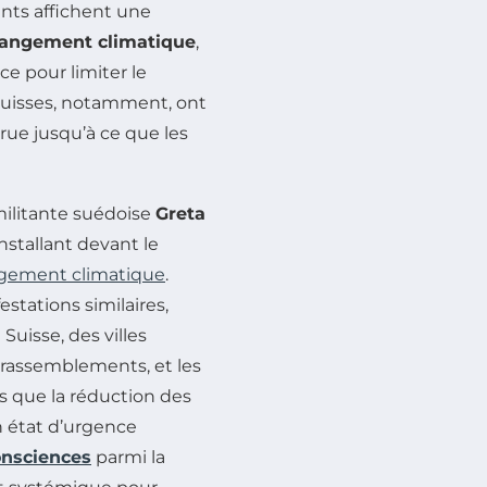
iants affichent une
angement climatique
,
e pour limiter le
 suisses, notamment, ont
rue jusqu’à ce que les
militante suédoise
Greta
nstallant devant le
gement climatique
.
tations similaires,
Suisse, des villes
 rassemblements, et les
les que la réduction des
un état d’urgence
onsciences
parmi la