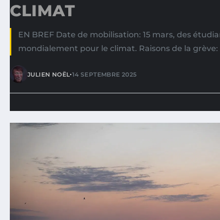
CLIMAT
EN BREF Date de mobilisation: 15 mars, des étudi
mondialement pour le climat. Raisons de la grève:
•
JULIEN NOËL
14 SEPTEMBRE 2025