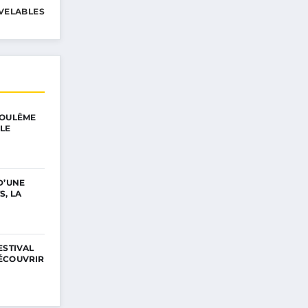
VELABLES
GOULÊME
LE
D’UNE
S, LA
ESTIVAL
ÉCOUVRIR