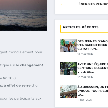
ÉNERGIES RENOU
ARTICLES RÉCENTS
DES JEUNES D’AN
S’ENGAGENT POUR 
CLIMAT : UN…
ngagent mondialement pour
13 mai 2026
AVEC UNE ÉQUIPE 
itique sur le
changement
CENTAINE D’AGENT
VILLE DE…
12 mai 2026
 fin 2018.
z à effet de serre
d’ici
À AUBUSSON, UN F
UNIQUE POUR RED
LA…
 pour les participants aux
11 mai 2026