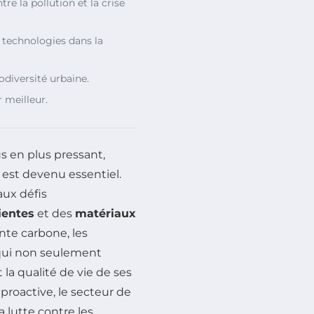
ntre la pollution et la crise
 technologies dans la
odiversité urbaine.
 meilleur.
s en plus pressant,
est devenu essentiel.
aux défis
lientes
et des
matériaux
nte carbone, les
 qui non seulement
la qualité de vie de ses
roactive, le secteur de
 lutte contre les