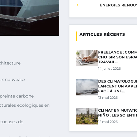
ÉNERGIES RENOU
ARTICLES RÉCENTS
FREELANCE : COMM
CHOISIR SON ESPA
TRAVAIL…
chitecture
14 juillet 2026
aux nouveaux
DES CLIMATOLOGU
LANCENT UN APPE
FACE À UNE…
mpreinte carbone.
13 mai 2026
ecturales écologiques en
CLIMAT EN MUTATIO
NIÑO : LES SCIENT
ctueuses de
12 mai 2026