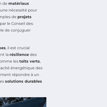
on de
matériaux
une nécessité pour
emples de
projets
ar le Conseil des
ble de conjuguer
mes
, il est crucial
nt la
résilience
des
 comme les
toits verts
,
icacité énergétique des
ulement répondre à un
des
solutions durables