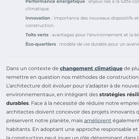
Performance énergétique
: enjeux liés à la lutte co
climatique.
Innovation
: importance des nouveaux dispositifs et
construction.
Toits verts
: avantages pour l’environnement et la bi
Éco-quartiers
: modèle de vie durable pour un avenir
Dans un contexte de
changement climatique
de plu
remettre en question nos méthodes de construction 
L’architecture doit évoluer pour s’adapter à de nouve
environnementaux, en intégrant des
stratégies rési
durables
. Face à la nécessité de réduire notre emprei
architectes doivent concevoir des projets innovants
préservent notre planète, mais
améliorent
également 
habitants. En adoptant une approche responsable et p
la construction peut jouer un rôle déterminant dans la