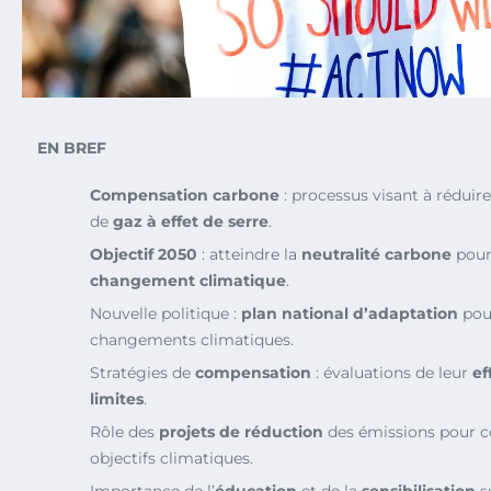
EN BREF
Compensation carbone
: processus visant à réduir
de
gaz à effet de serre
.
Objectif 2050
: atteindre la
neutralité carbone
pour 
changement climatique
.
Nouvelle politique :
plan national d’adaptation
pour
changements climatiques.
Stratégies de
compensation
: évaluations de leur
ef
limites
.
Rôle des
projets de réduction
des émissions pour co
objectifs climatiques.
Importance de l’
éducation
et de la
sensibilisation
su