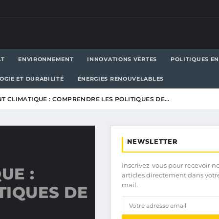
AT
ENVIRONNEMENT
INNOVATIONS VERTES
POLITIQUES E
OGIE ET DURABILITÉ
ÉNERGIES RENOUVELABLES
 CLIMATIQUE : COMPRENDRE LES POLITIQUES DE…
NEWSLETTER
Inscrivez-vous pour recevoir n
UE :
articles directement dans votr
mail.
TIQUES DE