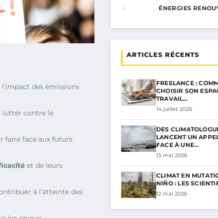
ÉNERGIES RENOU
ARTICLES RÉCENTS
FREELANCE : COMM
e l’impact des émissions
CHOISIR SON ESPA
TRAVAIL…
14 juillet 2026
lutter contre le
DES CLIMATOLOGU
LANCENT UN APPE
 faire face aux futurs
FACE À UNE…
13 mai 2026
ficacité
et de leurs
CLIMAT EN MUTATIO
NIÑO : LES SCIENT
ntribuer à l’atteinte des
12 mai 2026
r les enjeux