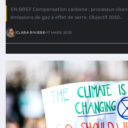
EN BREF Compensation carbone : processus visant 
émissions de gaz à effet de serre. Objectif 2050…
•
CLARA RIVIERE
17 MARS 2025