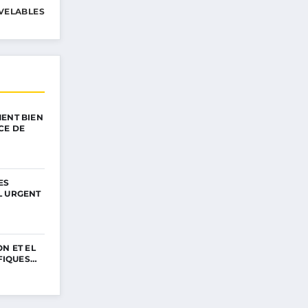
VELABLES
ENT BIEN
CE DE
ES
L URGENT
N ET EL
IFIQUES…