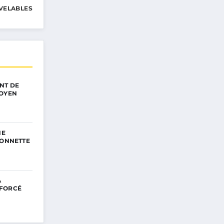
VELABLES
NT DE
TOYEN
NE
SONNETTE
A
NFORCÉ