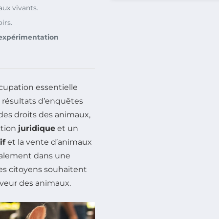
ux vivants.
irs.
expérimentation
cupation essentielle
s résultats d’enquêtes
 des droits des animaux,
ction
juridique
et un
if
et la vente d’animaux
également dans une
les citoyens souhaitent
aveur des animaux.