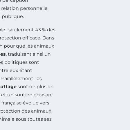
e perception
 relation personnelle
n publique.
able : seulement 43 % des
rotection efficace. Dans
en pour que les animaux
nes
, traduisant ainsi un
es politiques sont
tre eux étant
Parallèlement, les
attage
sont de plus en
f et un soutien écrasant
é française évolue vers
otection des animaux,
animale sous toutes ses