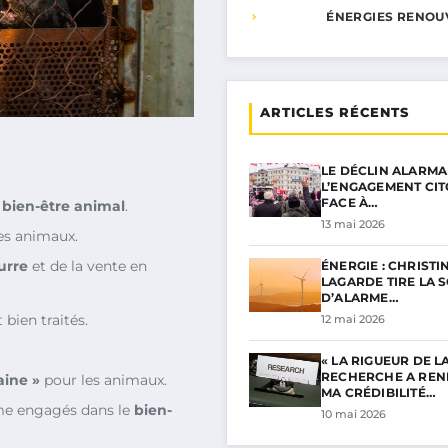
ÉNERGIES RENOU
ARTICLES RÉCENTS
LE DÉCLIN ALARMA
L’ENGAGEMENT CI
FACE À…
e
bien-être animal
.
13 mai 2026
es animaux.
urre
et de la vente en
ÉNERGIE : CHRISTI
LAGARDE TIRE LA 
D’ALARME…
 bien traités.
12 mai 2026
« LA RIGUEUR DE L
RECHERCHE A RE
ine »
pour les animaux.
MA CRÉDIBILITÉ…
 engagés dans le
bien-
10 mai 2026