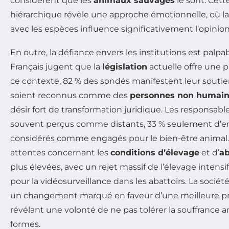
considèrent que les
animaux sauvages
le sont. Cett
hiérarchique révèle une approche émotionnelle, où la
avec les espèces influence significativement l’opinio
En outre, la défiance envers les institutions est palp
Français jugent que la
législation
actuelle offre une p
ce contexte, 82 % des sondés manifestent leur souti
soient reconnus comme des
personnes non humai
désir fort de transformation juridique. Les responsabl
souvent perçus comme distants, 33 % seulement d’en
considérés comme engagés pour le bien-être animal. 
attentes concernant les
conditions d’élevage
et d’
ab
plus élevées, avec un rejet massif de l’élevage intensi
pour la vidéosurveillance dans les abattoirs. La sociét
un changement marqué en faveur d’une meilleure pr
révélant une volonté de ne pas tolérer la souffrance 
formes.