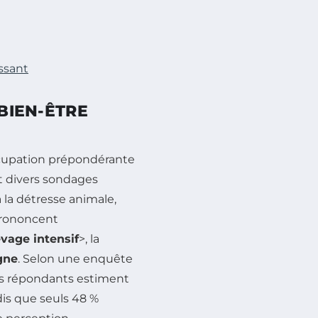
ssant
 BIEN-ÊTRE
upation prépondérante
t divers sondages
 la détresse animale,
prononcent
evage intensif
>, la
gne
. Selon une enquête
des répondants estiment
is que seuls 48 %