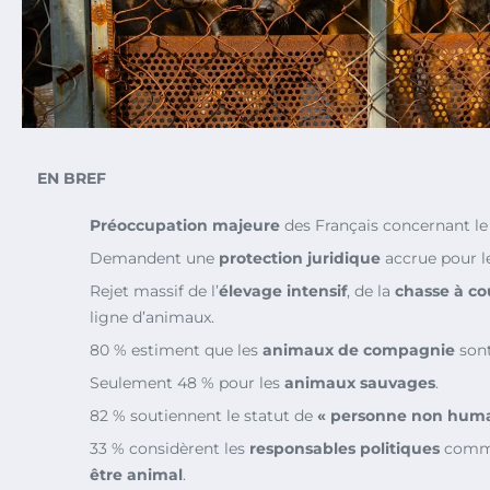
EN BREF
Préoccupation majeure
des Français concernant l
Demandent une
protection juridique
accrue pour l
Rejet massif de l’
élevage intensif
, de la
chasse à co
ligne d’animaux.
80 % estiment que les
animaux de compagnie
sont
Seulement 48 % pour les
animaux sauvages
.
82 % soutiennent le statut de
« personne non huma
33 % considèrent les
responsables politiques
comme
être animal
.