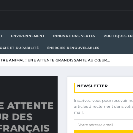
AT
ENVIRONNEMENT
INNOVATIONS VERTES
POLITIQUES E
OGIE ET DURABILITÉ
ÉNERGIES RENOUVELABLES
ÊTRE ANIMAL : UNE ATTENTE GRANDISSANTE AU CŒUR…
NEWSLETTER
Inscrivez-vous pour recevoir n
E ATTENTE
articles directement dans votr
mail.
R DES
FRANÇAIS