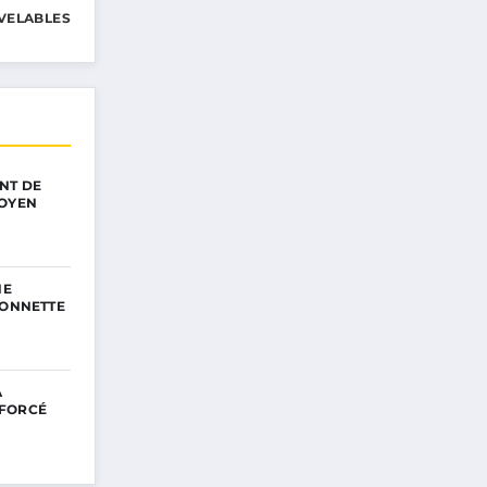
VELABLES
NT DE
TOYEN
NE
SONNETTE
A
NFORCÉ