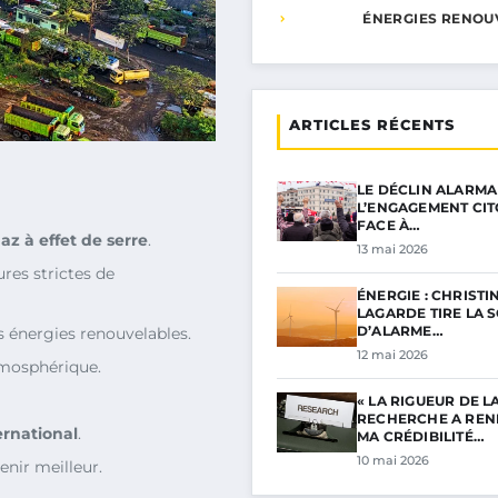
ÉNERGIES RENOU
ARTICLES RÉCENTS
LE DÉCLIN ALARMA
L’ENGAGEMENT CI
FACE À…
az à effet de serre
.
13 mai 2026
res strictes de
ÉNERGIE : CHRISTI
LAGARDE TIRE LA 
D’ALARME…
es énergies renouvelables.
12 mai 2026
atmosphérique.
« LA RIGUEUR DE L
RECHERCHE A RE
ernational
.
MA CRÉDIBILITÉ…
10 mai 2026
nir meilleur.